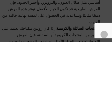
أساسي مثل ظلال العيون، والبرونزر، وأحمر الخدود، فإن
الفرش الطبيعية قد تكون الخيار الأفضل. توفر هذه الفرش
دمجًا مثاليًا وتساعدك في الحصول على لمسة نهائية خالية من
العيوب.
للمنتجات السائلة والكريمية:
إذا كان
روتين مكياجك
يعتمد على
الكثير من المنتجات الكريمية أو السائلة، فإن الفرش
الاصطناعية هي الخيار الأمثل. لن تمتص المنتج، مما يضمن
تطبيقًا سلسًا ومتساويًا.
البشرة الحساسة:
إذا كنتِ تعانين من بشرة حساسة أو لديكِ
حساسية تجاه شعر الحيوانات، فإن الفرش الاصطناعية هي
الخيار الأكثر أمانًا. فهي مضادة للحساسية ولطيفة على
البشرة.
الاهتمام بالأخلاقيات والنباتية:
لأولئك الذين يهتمون برعاية
الحيوانات، فإن الفرش الاصطناعية هي الخيار الواضح. تقدم
أداءً عاليًا دون الحاجة إلى مواد مشتقة من الحيوانات.
الجمع بين الفرش الطبيعية والاصطناعية