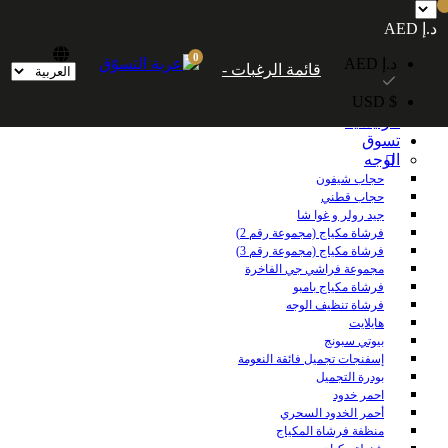
شحن مجاني داخل الإمارات العربية المتحدة للطلبات التي تزيد قيمتها عن 250
د.إ AED
درهمًا إماراتيًا. شحن مجاني عالميًا للطلبات التي تزيد قيمتها عن 600 درهم إماراتي.
0
د.إ AED
قائمة الرغبات -
$ USD
الرئيسية
تسوق
الوجه
حجاب شيفون
حجاب قطني
جيد رولر و غوا شا
فرشاة مكياج (مجموعة رقم 2)
فرشاة مكياج (مجموعة رقم 3)
مجموعة فراشي جي الفاخرة
فرشاة مكياج بامبو
فرشاة تنظيف الوجه
هايلايت
بيوتي سبونج
إسفنجات تجميل فائقة النعومة
بودرة التجميل
احمر خدود
أحمر الخدود السحري
منظفة فرشاة المكياج