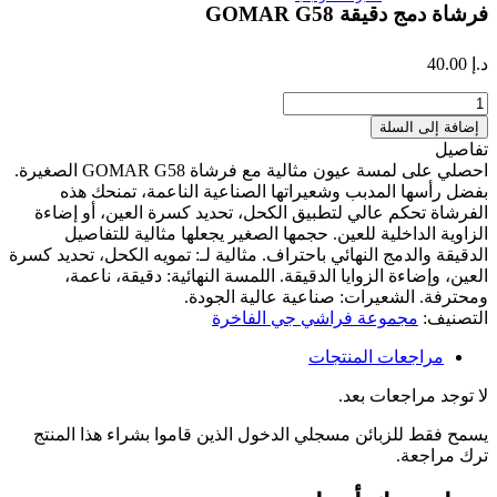
فرشاة دمج دقيقة GOMAR G58
د.إ
40.00
كمية
فرشاة
إضافة إلى السلة
دمج
تفاصيل
دقيقة
احصلي على لمسة عيون مثالية مع فرشاة GOMAR G58 الصغيرة.
GOMAR
بفضل رأسها المدبب وشعيراتها الصناعية الناعمة، تمنحك هذه
G58
الفرشاة تحكم عالي لتطبيق الكحل، تحديد كسرة العين، أو إضاءة
الزاوية الداخلية للعين. حجمها الصغير يجعلها مثالية للتفاصيل
الدقيقة والدمج النهائي باحتراف. مثالية لـ: تمويه الكحل، تحديد كسرة
العين، وإضاءة الزوايا الدقيقة. اللمسة النهائية: دقيقة، ناعمة،
ومحترفة. الشعيرات: صناعية عالية الجودة.
التصنيف:
مجموعة فراشي جي الفاخرة
مراجعات المنتجات
لا توجد مراجعات بعد.
يسمح فقط للزبائن مسجلي الدخول الذين قاموا بشراء هذا المنتج
ترك مراجعة.