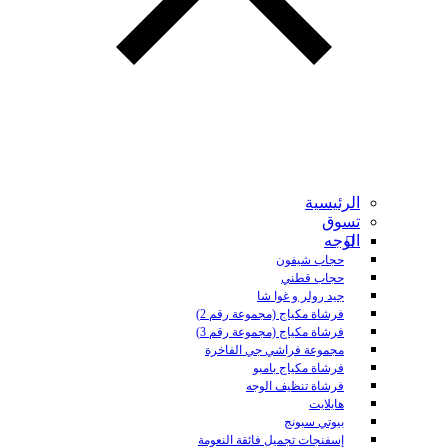
الرئيسية
تسوق
الوجه
حجاب شيفون
حجاب قطني
جيد رولر و غوا شا
فرشاة مكياج (مجموعة رقم 2)
فرشاة مكياج (مجموعة رقم 3)
مجموعة فراشي جي الفاخرة
فرشاة مكياج بامبو
فرشاة تنظيف الوجه
هايلايت
بيوتي سبونج
إسفنجات تجميل فائقة النعومة