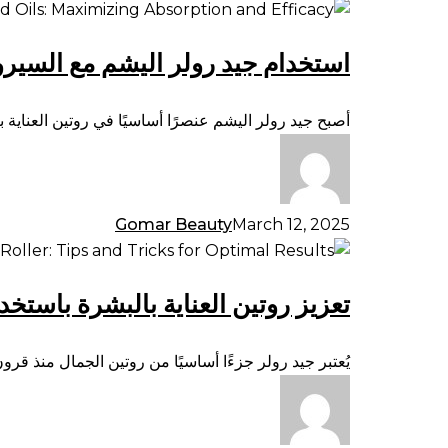
استخدام
جيد
استخدام جيد رولر اليشم مع السيرو
رولر
اليشم
مع
أصبح جيد رولر اليشم عنصرًا أساسيًا في روتين العناية
السيروم
والزيوت:
تعظيم
الامتصاص
Gomar Beauty
March 12, 2025
والفعالية
تعزيز
روتين
تعزيز روتين العناية بالبشرة باستخ
العناية
بالبشرة
باستخدام
يُعتبر جيد رولر جزءًا أساسيًا من روتين الجمال منذ قر
جيد
رولر:
نصائح