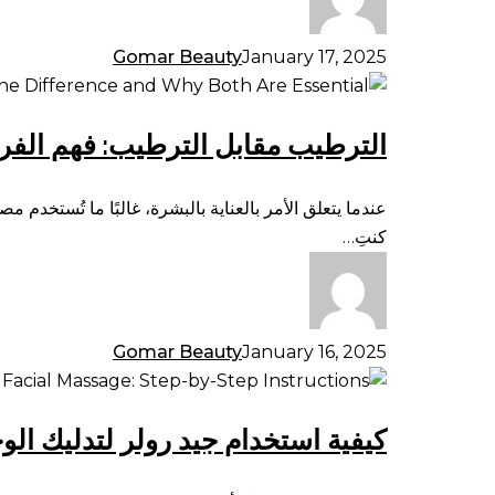
الجهاز
الليمفاوي:
Gomar Beauty
January 17, 2025
تعزيز
الترطيب
إزالة
مقابل
السموم
الترطيب مقابل الترطيب: فهم الفر
الترطيب:
وصحة
فهم
البشرة
الفرق
عندما يتعلق الأمر بالعناية بالبشرة، غالبًا ما تُستخدم
ولماذا
كنتِ…
كلاهما
ضروري
Gomar Beauty
January 16, 2025
كيفية
استخدام
كيفية استخدام جيد رولر لتدليك ال
جيد
رولر
لتدليك