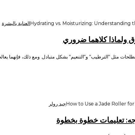
العناية بالبشرة
ق ولماذا كلاهما ضروري
 مصطلحات مثل "الترطيب" و"التنعيم" بشكل متبادل. ومع ذلك، فإنهما يعال
جيد رولر
وجه: تعليمات خطوة بخطوة