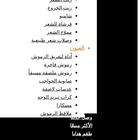
زيت الخروع
شامبو
فرشاة للشعر
مموّج الشعر
وصلات شعر طبيعية
العيون
اّداة لتفريق الرموش
رموش فاخرة
رموش ملصقة مسبقاً
صابونة الحواجب
عدسات لاصقة
كرات تبريد الوجه
مسكارا
ملاقط الرموش
وصل حديثا
الأكثر مبيعًا
طقم هدايا