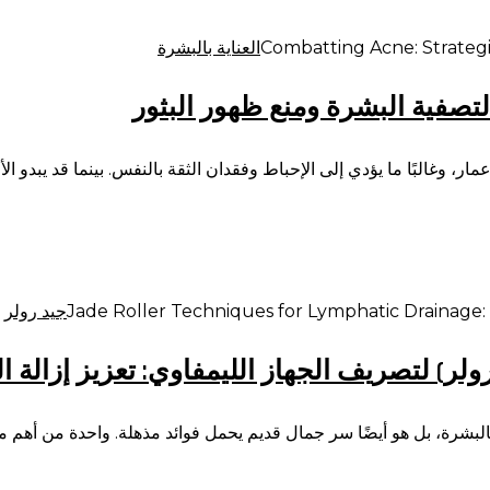
العناية بالبشرة
صفية البشرة ومنع ظهور البثور
ر، وغالبًا ما يؤدي إلى الإحباط وفقدان الثقة بالنفس. بينما قد يبدو 
جيد رولر
ولر) لتصريف الجهاز الليمفاوي: تعزيز إزالة
لبشرة، بل هو أيضًا سر جمال قديم يحمل فوائد مذهلة. واحدة من أهم م