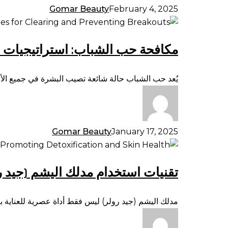
وحيل
Gomar Beauty
February 4, 2025
للحصول
مكافحة
على
حب
أفضل
مكافحة حب الشباب: استراتيجيات لت
الشباب:
النتائج
استراتيجيات
لتصفية
يُعد حب الشباب حالة شائعة تصيب البشرة في جميع الأعما
البشرة
ومنع
ظهور
البثور
Gomar Beauty
January 17, 2025
تقنيات
استخدام
تقنيات استخدام مدلك اليشم (جيد ر
مدلك
اليشم
(جيد
مدلك اليشم (جيد رولر) ليس فقط أداة عصرية للعناية با
رولر)
لتصريف