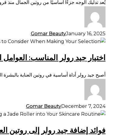
يُعد تدليك الوجه جزءًا أساسيًا من روتين الجمال منذ ق
الوجه:
تعليمات
خطوة
بخطوة
Gomar Beauty
January 16, 2025
اختيار
جيد
اختيار جيد رولر المناسب: العوامل 
رولر
المناسب:
العوامل
أصبح جيد رولر أداة أساسية في روتين العناية بالبشرة ا
التي
يجب
مراعاتها
عند
Gomar Beauty
December 7, 2024
اختيارك
فوائد
إضافة
فوائد إضافة جيد رولر إلى روتين الع
جيد