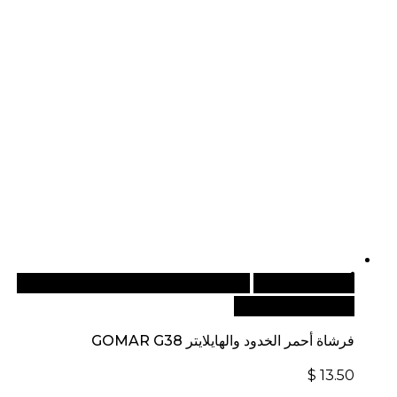
أضف إلى السلة
للطلبات الدولية، تفضل بزيارة موقعنا
الإلكتروني العالمي:
فرشاة أحمر الخدود والهايلايتر GOMAR G38
$
13.50