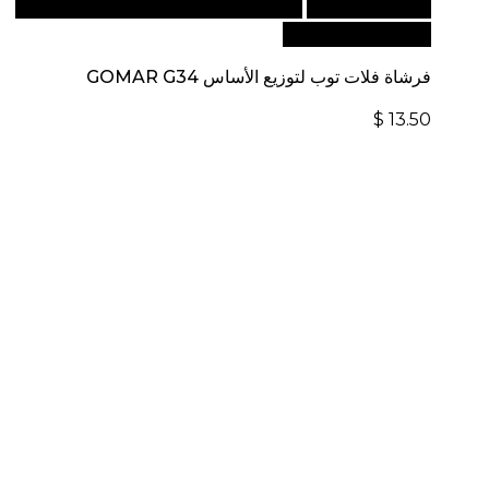
أضف إلى السلة
للطلبات الدولية، تفضل بزيارة موقعنا
الإلكتروني العالمي:
فرشاة فلات توب لتوزيع الأساس GOMAR G34
$
13.50