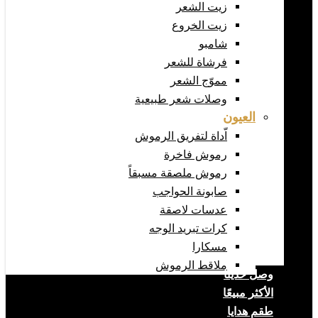
زيت الشعر
زيت الخروع
شامبو
فرشاة للشعر
مموّج الشعر
وصلات شعر طبيعية
العيون
اّداة لتفريق الرموش
رموش فاخرة
رموش ملصقة مسبقاً
صابونة الحواجب
عدسات لاصقة
كرات تبريد الوجه
مسكارا
ملاقط الرموش
وصل حديثا
الأكثر مبيعًا
طقم هدايا