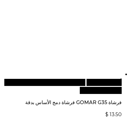
أضف إلى السلة
للطلبات الدولية، تفضل بزيارة موقعنا
الإلكتروني العالمي:
فرشاة GOMAR G35 فرشاة دمج الأساس بدقة
$
13.50