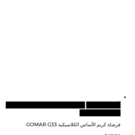
أضف إلى السلة
للطلبات الدولية، تفضل بزيارة موقعنا
الإلكتروني العالمي:
فرشاة كريم الأساس الكلاسيكية GOMAR G33