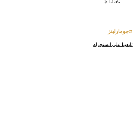
$
13.50
#جومارلينز
تابعينا على انستجرام