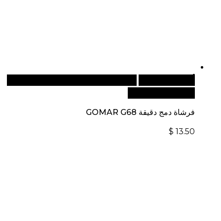
أضف إلى السلة
للطلبات الدولية، تفضل بزيارة موقعنا
الإلكتروني العالمي:
فرشاة دمج دقيقة GOMAR G68
$
13.50