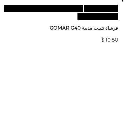
أضف إلى السلة
للطلبات الدولية، تفضل بزيارة موقعنا
الإلكتروني العالمي:
فرشاة تثبيت مدببة GOMAR G40
$
10.80