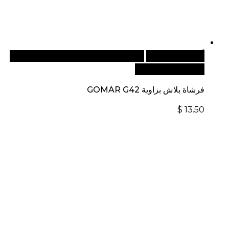
أضف إلى السلة
للطلبات الدولية، تفضل بزيارة موقعنا
الإلكتروني العالمي:
فرشاة بلاش بزاوية GOMAR G42
$
13.50