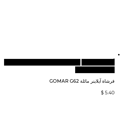
أضف إلى السلة
للطلبات الدولية، تفضل بزيارة موقعنا
الإلكتروني العالمي:
فرشاة آيلاينر مائلة GOMAR G62
$
5.40