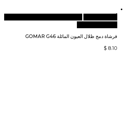
أضف إلى السلة
للطلبات الدولية، تفضل بزيارة موقعنا
الإلكتروني العالمي:
فرشاة دمج ظلال العيون المائلة GOMAR G46
$
8.10