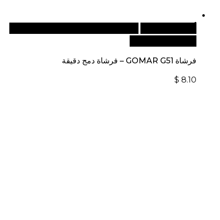
أضف إلى السلة
للطلبات الدولية، تفضل بزيارة موقعنا
الإلكتروني العالمي:
فرشاة GOMAR G51 – فرشاة دمج دقيقة
$
8.10