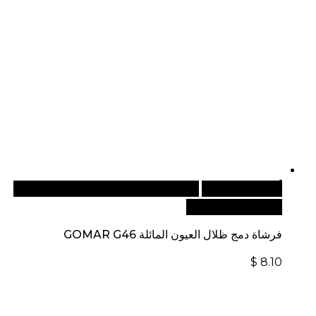
أضف إلى السلة
للطلبات الدولية، تفضل بزيارة موقعنا
الإلكتروني العالمي:
فرشاة دمج ظلال العيون المائلة GOMAR G46
$
8.10