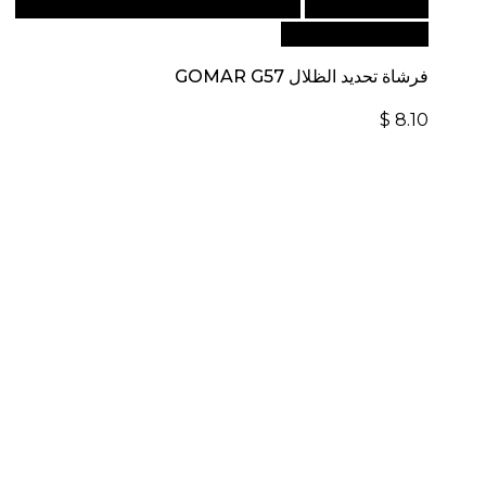
أضف إلى السلة
للطلبات الدولية، تفضل بزيارة موقعنا
الإلكتروني العالمي:
فرشاة تحديد الظلال GOMAR G57
$
8.10