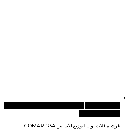
أضف إلى السلة
للطلبات الدولية، تفضل بزيارة موقعنا
الإلكتروني العالمي:
فرشاة فلات توب لتوزيع الأساس GOMAR G34