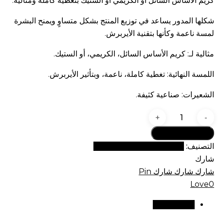
كريم الأساس السائل أو الكريمي أو الستيك بتغطية كاملة ومثالية.
شكلها المدور يساعد في توزيع المنتج بشكل متساوٍ ويمنح البشرة
لمسة ناعمة وكأنها بتقنية الأيربرش.
مثالية لـ: كريم الأساس السائل، الكريمي، أو الستيك.
اللمسة النهائية: تغطية كاملة، ناعمة، وبتأثير الأيربرش.
الشعيرات: صناعية كثيفة.
كمية
فرشاة
أضف إلى السلة
توزيع
التصنيف:
مجموعة فراشي جي الفاخرة
مستديرة
شارك
GOMAR
شارك
شارك
شارك
Pin
G31
Love
0
مراجعات (0)