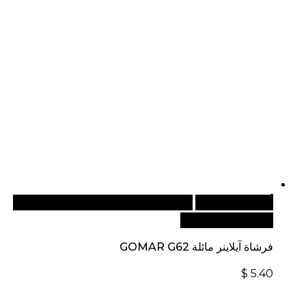
أضف إلى السلة
للطلبات الدولية، تفضل بزيارة موقعنا
الإلكتروني العالمي:
فرشاة آيلاينر مائلة GOMAR G62
$
5.40