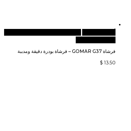
أضف إلى السلة
للطلبات الدولية، تفضل بزيارة موقعنا
الإلكتروني العالمي:
فرشاة GOMAR G37 – فرشاة بودرة دقيقة ومدببة
$
13.50