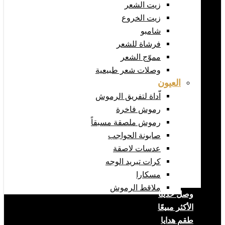
زيت الشعر
زيت الخروع
شامبو
فرشاة للشعر
مموّج الشعر
وصلات شعر طبيعية
العيون
اّداة لتفريق الرموش
رموش فاخرة
رموش ملصقة مسبقاً
صابونة الحواجب
عدسات لاصقة
كرات تبريد الوجه
مسكارا
ملاقط الرموش
وصل حديثا
الأكثر مبيعًا
طقم هدايا