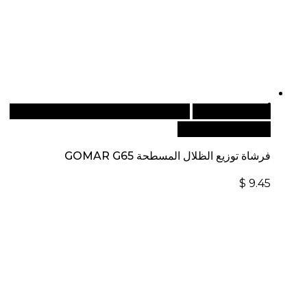
أضف إلى السلة
للطلبات الدولية، تفضل بزيارة موقعنا
الإلكتروني العالمي:
فرشاة توزيع الظلال المسطحة GOMAR G65
$
9.45