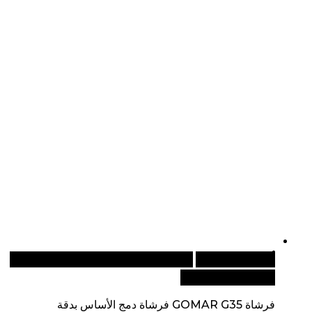
أضف إلى السلة
للطلبات الدولية، تفضل بزيارة موقعنا
الإلكتروني العالمي:
فرشاة GOMAR G35 فرشاة دمج الأساس بدقة