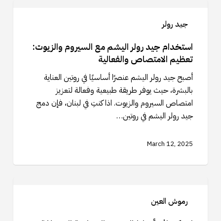
استخدام
جيد
جيد رولر
رولر
اليشم
استخدام جيد رولر اليشم مع السيروم والزيوت:
مع
تعظيم الامتصاص والفعالية
السيروم
أصبح جيد رولر اليشم عنصرًا أساسيًا في روتين العناية
والزيوت:
بالبشرة، حيث يوفر طريقة طبيعية وفعالة لتعزيز
تعظيم
امتصاص السيروم والزيوت. اذا كنتِ في لبنان، فإن دمج
الامتصاص
جيد رولر اليشم في روتين…
والفعالية
March 12, 2025
استكشاف
أنماط
رموش العين
الرموش