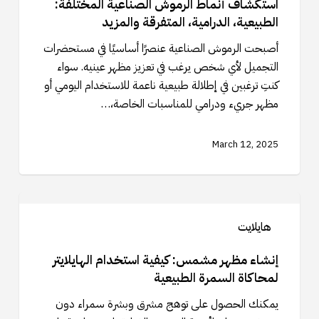
الصناعية
استكشاف أنماط الرموش الصناعية المختلفة:
المختلفة:
الطبيعية، الدرامية، المتفرقة والمزيد
الطبيعية،
أصبحت الرموش الصناعية عنصرًا أساسيًا في مستحضرات
الدرامية،
التجميل لأي شخص يرغب في تعزيز مظهر عينيه. سواء
المتفرقة
كنتِ ترغبين في إطلالة طبيعية ناعمة للاستخدام اليومي أو
والمزيد
مظهر جريء ودرامي للمناسبات الخاصة،…
March 12, 2025
إنشاء
مظهر
هايلايت
مشمس:
كيفية
إنشاء مظهر مشمس: كيفية استخدام الهايلايتر
استخدام
لمحاكاة السمرة الطبيعية
الهايلايتر
يمكنك الحصول على توهج مشرق وبشرة سمراء دون
لمحاكاة