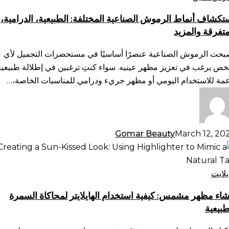
صناعية
تكشاف أنماط الرموش الصناعية المختلفة: الطبيعية، الدرامية،
ختلفة:
متفرقة والمزيد
طبيعية،
رامية،
بحت الرموش الصناعية عنصرًا أساسيًا في مستحضرات التجميل لأي
متفرقة
ص يرغب في تعزيز مظهر عينيه. سواء كنتِ ترغبين في إطلالة طبيعية
لمزيد
عمة للاستخدام اليومي أو مظهر جريء ودرامي للمناسبات الخاصة،…
Gomar Beauty
March 12, 20
شاء
هر
مس:
يلايت
فية
شاء مظهر مشمس: كيفية استخدام الهايلايتر لمحاكاة السمرة
تخدام
طبيعية
ايلايتر
حاكاة