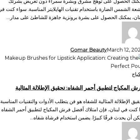
كنك الحصول على توهج مشرق وبشرة سمراء دون تعريض بشرتك
سمرة
شعة الشمس الضارة باستخدام تقنيات الهايلايتر المناسبة. سواء كنت في
طبيعية
نان، يمكنك الحصول على بشرة برونزية جاهزة للشاطئ على مدار…
Gomar Beauty
March 12, 20
ش
مكياج
طبيق
ياج
مر
ش المكياج لتطبيق أحمر الشفاه: تحقيق الإطلالة المثالية
شفاه:
قيق
قيق الإطلالة المثالية للشفاه هو فن يتطلب الأدوات والتقنيات المناسبة.
طلالة
ا كنت في لبنان، فإن امتلاك أفضل فرش المكياج لتطبيق أحمر الشفاه
ثالية
كن أن يحدث فرقًا كبيرًا. يضمن استخدام فرشاة شفاه…