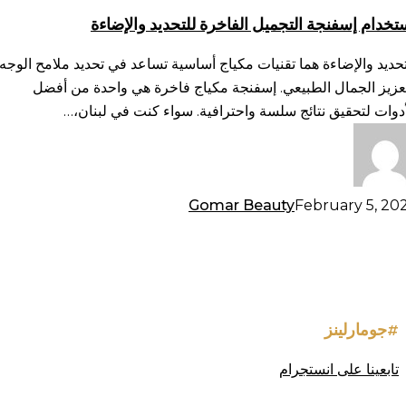
فاخرة
تخدام إسفنجة التجميل الفاخرة للتحديد والإضاءة
حديد
لإضاءة
تحديد والإضاءة هما تقنيات مكياج أساسية تساعد في تحديد ملامح الوجه
عزيز الجمال الطبيعي. إسفنجة مكياج فاخرة هي واحدة من أفضل
أدوات لتحقيق نتائج سلسة واحترافية. سواء كنت في لبنان،…
Gomar Beauty
February 5, 20
#جومارلينز
تابعينا على انستجرام