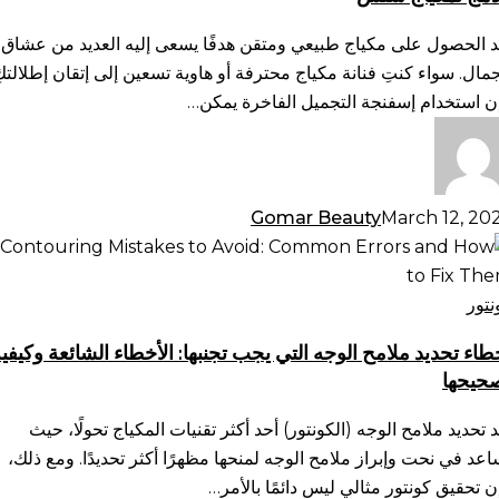
تجميل
فاخرة:
د الحصول على مكياج طبيعي ومتقن هدفًا يسعى إليه العديد من عشاق
نيات
جمال. سواء كنتِ فنانة مكياج محترفة أو هاوية تسعين إلى إتقان إطلالتكِ
دمج
ن استخدام إسفنجة التجميل الفاخرة يمكن…
كياج
س
Gomar Beauty
March 12, 20
طاء
ديد
امح
نتور
وجه
طاء تحديد ملامح الوجه التي يجب تجنبها: الأخطاء الشائعة وكيفي
تي
حيحها
ب
بها:
د تحديد ملامح الوجه (الكونتور) أحد أكثر تقنيات المكياج تحولًا، حيث
أخطاء
اعد في نحت وإبراز ملامح الوجه لمنحها مظهرًا أكثر تحديدًا. ومع ذلك،
شائعة
ن تحقيق كونتور مثالي ليس دائمًا بالأمر…