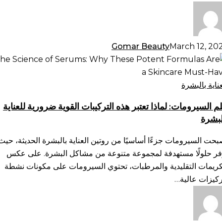
يفية
حيحها
Gomar Beauty
March 12, 20
م
سيرومات:
ذا
عناية بالبشرة
بر
م السيرومات: لماذا تعتبر هذه التركيبات القوية ضرورية للعناية
ه
لبشرة
تركيبات
وية
بحت السيرومات جزءًا أساسيًا من روتين العناية بالبشرة الحديثة، حيث
ورية
فر حلولًا مستهدفة لمجموعة متنوعة من مشاكل البشرة. على عكس
ناية
كريمات التقليدية والمرطبات، تحتوي السيرومات على مكونات نشطة
لبشرة
ركيزات عالية…