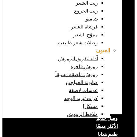
زيت الشعر
زيت الخروع
شامبو
فرشاة للشعر
مموّج الشعر
وصلات شعر طبيعية
العيون
اّداة لتفريق الرموش
رموش فاخرة
رموش ملصقة مسبقاً
صابونة الحواجب
عدسات لاصقة
كرات تبريد الوجه
مسكارا
ملاقط الرموش
وصل حديثا
الأكثر مبيعًا
طقم هدايا