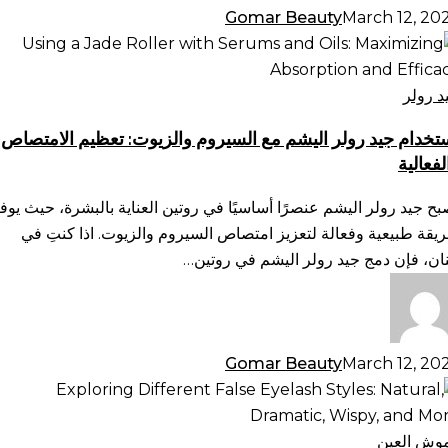
Gomar Beauty
March 12, 20
تخدام
د
لر
د رولر
يشم
تخدام جيد رولر اليشم مع السيروم والزيوت: تعظيم الامتصاص
لفعالية
سيروم
لزيوت:
بح جيد رولر اليشم عنصرًا أساسيًا في روتين العناية بالبشرة، حيث يوف
ظيم
يقة طبيعية وفعالة لتعزيز امتصاص السيروم والزيوت. اذا كنتِ في
امتصاص
نان، فإن دمج جيد رولر اليشم في روتين…
فعالية
Gomar Beauty
March 12, 20
تكشاف
ماط
رموش
وش العين