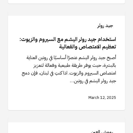
استخدام
جيد
جيد رولر
رولر
اليشم
استخدام جيد رولر اليشم مع السيروم والزيوت:
مع
تعظيم الامتصاص والفعالية
السيروم
أصبح جيد رولر اليشم عنصرًا أساسيًا في روتين العناية
والزيوت:
بالبشرة، حيث يوفر طريقة طبيعية وفعالة لتعزيز
تعظيم
امتصاص السيروم والزيوت. اذا كنتِ في لبنان، فإن دمج
الامتصاص
جيد رولر اليشم في روتين…
والفعالية
March 12, 2025
استكشاف
أنماط
رموش العين