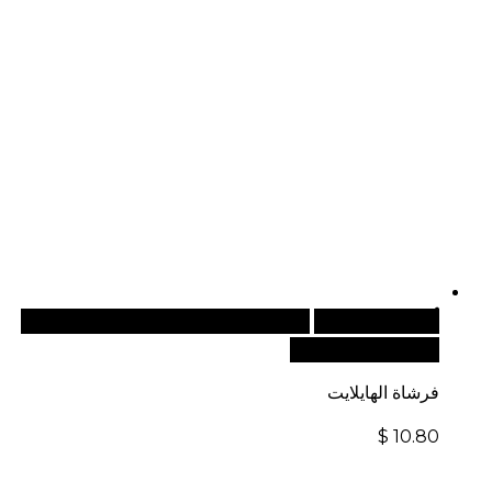
أضف إلى السلة
للطلبات الدولية، تفضل بزيارة موقعنا
الإلكتروني العالمي:
فرشاة الهايلايت
$
10.80