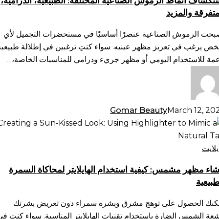
تكشاف أنماط الرموش الصناعية المختلفة: الطبيعية، الدرامية،
ختلفة:
متفرقة والمزيد
طبيعية،
رامية،
بحت الرموش الصناعية عنصرًا أساسيًا في مستحضرات التجميل لأي
متفرقة
ص يرغب في تعزيز مظهر عينيه. سواء كنتِ ترغبين في إطلالة طبيعية
لمزيد
عمة للاستخدام اليومي أو مظهر جريء ودرامي للمناسبات الخاصة،…
Gomar Beauty
March 12, 20
شاء
هر
مس:
يلايت
فية
شاء مظهر مشمس: كيفية استخدام الهايلايتر لمحاكاة السمرة
تخدام
طبيعية
ايلايتر
حاكاة
كنك الحصول على توهج مشرق وبشرة سمراء دون تعريض بشرتك
سمرة
شعة الشمس الضارة باستخدام تقنيات الهايلايتر المناسبة. سواء كنت في