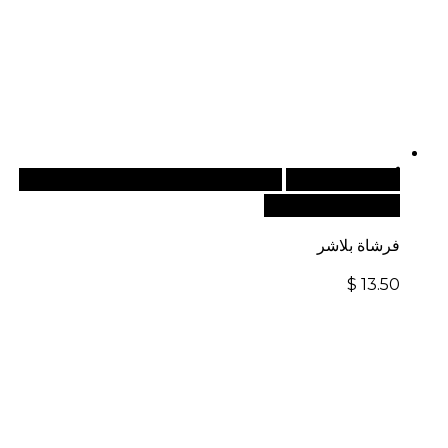
أضف إلى السلة
للطلبات الدولية، تفضل بزيارة موقعنا
الإلكتروني العالمي:
فرشاة بلاشر
$
13.50