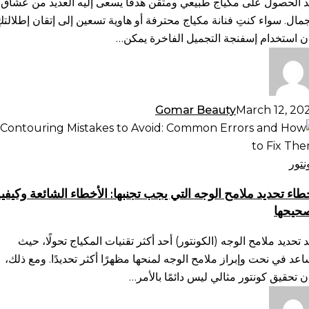
د الحصول على مكياج طبيعي ومتقن هدفًا يسعى إليه العديد من عشاق
نيات
جمال. سواء كنتِ فنانة مكياج محترفة أو هاوية تسعين إلى إتقان إطلالتكِ
دمج
ن استخدام إسفنجة التجميل الفاخرة يمكن…
كياج
س
Gomar Beauty
March 12, 20
طاء
ديد
امح
نتور
وجه
طاء تحديد ملامح الوجه التي يجب تجنبها: الأخطاء الشائعة وكيفي
تي
حيحها
ب
بها:
د تحديد ملامح الوجه (الكونتور) أحد أكثر تقنيات المكياج تحولًا، حيث
أخطاء
اعد في نحت وإبراز ملامح الوجه لمنحها مظهرًا أكثر تحديدًا. ومع ذلك،
شائعة
ن تحقيق كونتور مثالي ليس دائمًا بالأمر…
يفية
حيحها