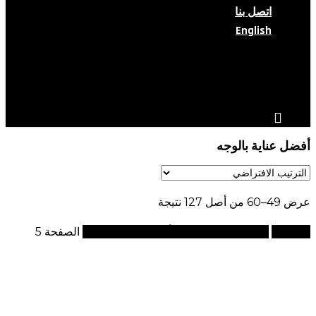
اتصل بنا
English
search
account
أفضل عناية بالوجه
عرض 49–60 من أصل 127 نتيجة
الرئيسية
منتجات تحت الوسم “أفضل عناية بالوجه”
الصفحة 5