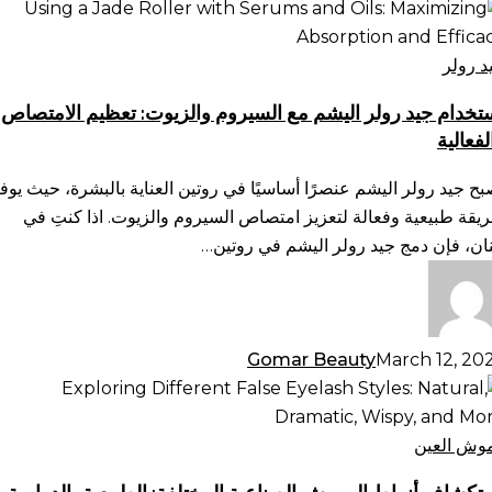
تخدام
د
لر
د رولر
يشم
تخدام جيد رولر اليشم مع السيروم والزيوت: تعظيم الامتصاص
لفعالية
سيروم
لزيوت:
بح جيد رولر اليشم عنصرًا أساسيًا في روتين العناية بالبشرة، حيث يوف
ظيم
يقة طبيعية وفعالة لتعزيز امتصاص السيروم والزيوت. اذا كنتِ في
امتصاص
نان، فإن دمج جيد رولر اليشم في روتين…
فعالية
Gomar Beauty
March 12, 20
تكشاف
ماط
رموش
وش العين
صناعية