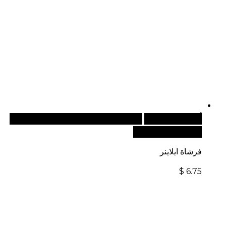
أضف إلى السلة
للطلبات الدولية، تفضل بزيارة موقعنا
الإلكتروني العالمي:
فرشاة ايلاينر
$
6.75