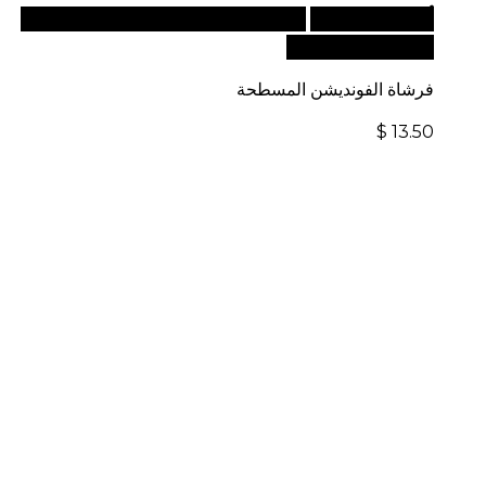
أضف إلى السلة
للطلبات الدولية، تفضل بزيارة موقعنا
الإلكتروني العالمي:
فرشاة الفونديشن المسطحة
$
13.50