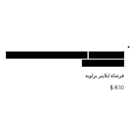
أضف إلى السلة
للطلبات الدولية، تفضل بزيارة موقعنا
الإلكتروني العالمي:
فرشاة ايلاينر بزاوية
$
8.10