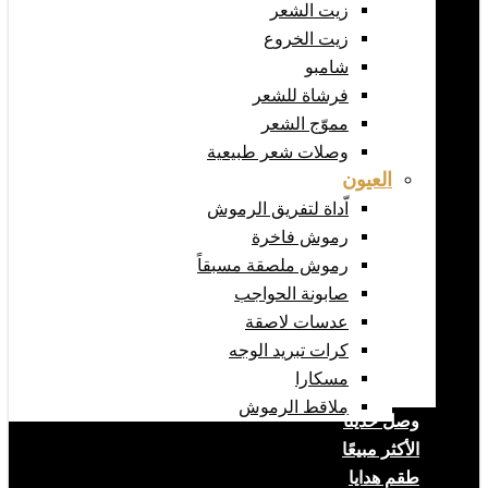
زيت الشعر
زيت الخروع
شامبو
فرشاة للشعر
مموّج الشعر
وصلات شعر طبيعية
العيون
اّداة لتفريق الرموش
رموش فاخرة
رموش ملصقة مسبقاً
صابونة الحواجب
عدسات لاصقة
كرات تبريد الوجه
مسكارا
ملاقط الرموش
وصل حديثا
الأكثر مبيعًا
طقم هدايا