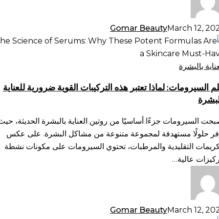
Gomar Beauty
March 12, 20
م
سيرومات:
ذا
عناية بالبشرة
بر
م السيرومات: لماذا تعتبر هذه التركيبات القوية ضرورية للعناية
ه
لبشرة
تركيبات
وية
بحت السيرومات جزءًا أساسيًا من روتين العناية بالبشرة الحديثة، حيث
ورية
فر حلولًا مستهدفة لمجموعة متنوعة من مشاكل البشرة. على عكس
ناية
كريمات التقليدية والمرطبات، تحتوي السيرومات على مكونات نشطة
لبشرة
ركيزات عالية…
Gomar Beauty
March 12, 20