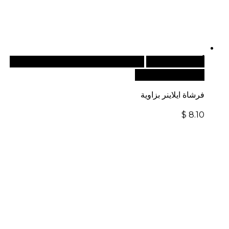
أضف إلى السلة
للطلبات الدولية، تفضل بزيارة موقعنا
الإلكتروني العالمي:
فرشاة ايلاينر بزاوية
$
8.10