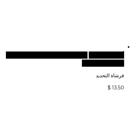
أضف إلى السلة
للطلبات الدولية، تفضل بزيارة موقعنا
الإلكتروني العالمي:
فرشاة التحديد
$
13.50