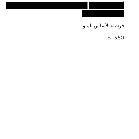
أضف إلى السلة
للطلبات الدولية، تفضل بزيارة موقعنا
الإلكتروني العالمي:
فرشاة الأساس بامبو
$
13.50