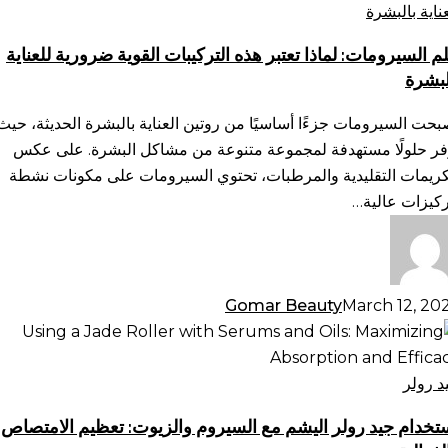
ذا
عناية بالبشرة
بر
م السيرومات: لماذا تعتبر هذه التركيبات القوية ضرورية للعناية
ه
لبشرة
تركيبات
وية
بحت السيرومات جزءًا أساسيًا من روتين العناية بالبشرة الحديثة، حيث
ورية
فر حلولًا مستهدفة لمجموعة متنوعة من مشاكل البشرة. على عكس
ناية
كريمات التقليدية والمرطبات، تحتوي السيرومات على مكونات نشطة
لبشرة
ركيزات عالية…
Gomar Beauty
March 12, 20
تخدام
د
لر
د رولر
يشم
تخدام جيد رولر اليشم مع السيروم والزيوت: تعظيم الامتصاص