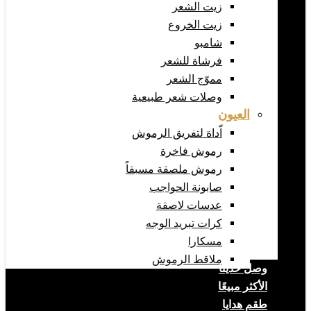
زيت الشعر
زيت الخروع
شامبو
فرشاة للشعر
مموّج الشعر
وصلات شعر طبيعية
العيون
اّداة لتفريق الرموش
رموش فاخرة
رموش ملصقة مسبقاً
صابونة الحواجب
عدسات لاصقة
كرات تبريد الوجه
مسكارا
ملاقط الرموش
وصل حديثا
الأكثر مبيعًا
طقم هدايا