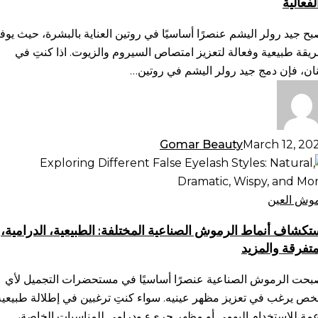
لفعالية
سيروم
لزيوت:
بح جيد رولر اليشم عنصرًا أساسيًا في روتين العناية بالبشرة، حيث يوف
ظيم
يقة طبيعية وفعالة لتعزيز امتصاص السيروم والزيوت. اذا كنتِ في
امتصاص
نان، فإن دمج جيد رولر اليشم في روتين…
فعالية
Gomar Beauty
March 12, 20
تكشاف
ماط
رموش
وش العين
صناعية
تكشاف أنماط الرموش الصناعية المختلفة: الطبيعية، الدرامية،
ختلفة:
متفرقة والمزيد
طبيعية،
رامية،
بحت الرموش الصناعية عنصرًا أساسيًا في مستحضرات التجميل لأي
متفرقة
ص يرغب في تعزيز مظهر عينيه. سواء كنتِ ترغبين في إطلالة طبيعية
لمزيد
عمة للاستخدام اليومي أو مظهر جريء ودرامي للمناسبات الخاصة،…