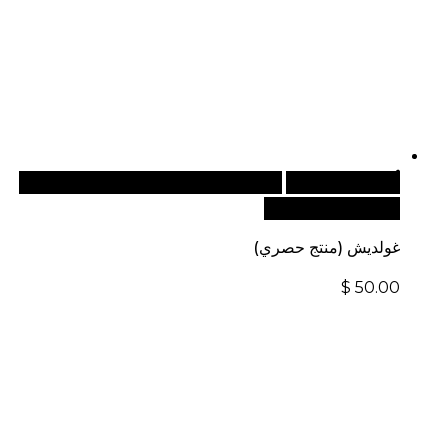
أضف إلى السلة
للطلبات الدولية، تفضل بزيارة موقعنا
الإلكتروني العالمي:
غولديش (منتج حصري)
$
50.00