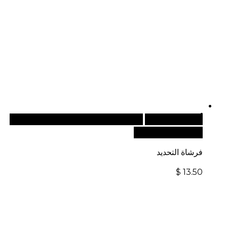
أضف إلى السلة
للطلبات الدولية، تفضل بزيارة موقعنا
الإلكتروني العالمي:
فرشاة التحديد
$
13.50