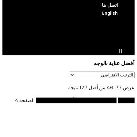
اتصل بنا
English
search
account
أفضل عناية بالوجه
عرض 37–48 من أصل 127 نتيجة
الرئيسية
منتجات تحت الوسم “أفضل عناية بالوجه”
الصفحة 4