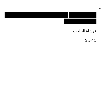
أضف إلى السلة
للطلبات الدولية، تفضل بزيارة موقعنا
الإلكتروني العالمي:
فرشاة الحاجب
$
5.40