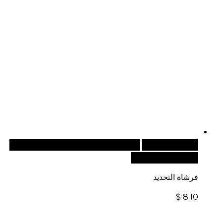
أضف إلى السلة
للطلبات الدولية، تفضل بزيارة موقعنا
الإلكتروني العالمي:
فرشاة التحديد
$
8.10