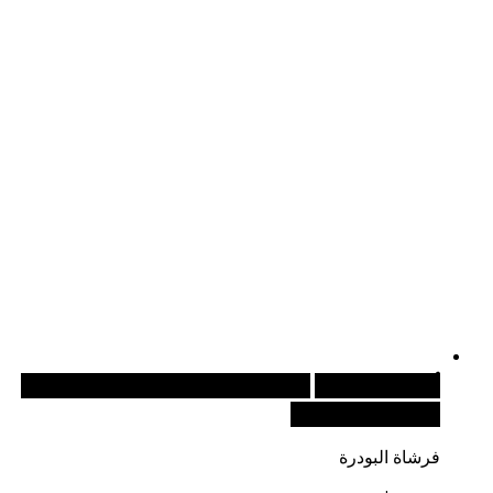
أضف إلى السلة
للطلبات الدولية، تفضل بزيارة موقعنا
الإلكتروني العالمي:
فرشاة البودرة