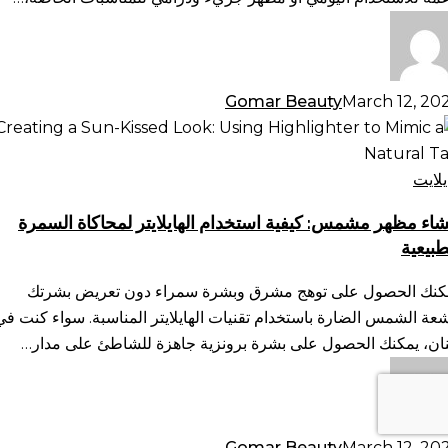
Gomar Beauty
March 12, 20
شاء
هر
مس:
يلايت
فية
شاء مظهر مشمس: كيفية استخدام الهايلايتر لمحاكاة السمرة
تخدام
طبيعية
ايلايتر
حاكاة
كنك الحصول على توهج مشرق وبشرة سمراء دون تعريض بشرتك
سمرة
شعة الشمس الضارة باستخدام تقنيات الهايلايتر المناسبة. سواء كنت في
طبيعية
نان، يمكنك الحصول على بشرة برونزية جاهزة للشاطئ على مدار…
Gomar Beauty
March 12, 20