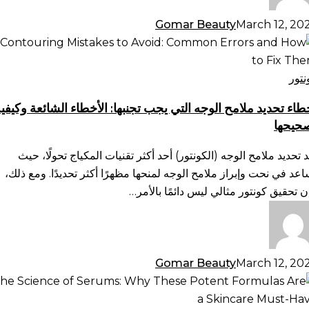
Gomar Beauty
March 12, 20
طاء
ديد
امح
نتور
وجه
طاء تحديد ملامح الوجه التي يجب تجنبها: الأخطاء الشائعة وكيفي
تي
حيحها
ب
بها:
د تحديد ملامح الوجه (الكونتور) أحد أكثر تقنيات المكياج تحولًا، حيث
أخطاء
اعد في نحت وإبراز ملامح الوجه لمنحها مظهرًا أكثر تحديدًا. ومع ذلك،
شائعة
ن تحقيق كونتور مثالي ليس دائمًا بالأمر…
يفية
حيحها
Gomar Beauty
March 12, 20
م
سيرومات: