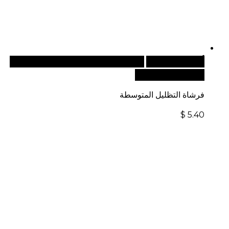
أضف إلى السلة
للطلبات الدولية، تفضل بزيارة موقعنا
الإلكتروني العالمي:
فرشاة التظليل المتوسطة
$
5.40