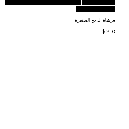
أضف إلى السلة
للطلبات الدولية، تفضل بزيارة موقعنا
الإلكتروني العالمي:
فرشاة الدمج الصغيرة
$
8.10