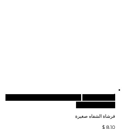
أضف إلى السلة
للطلبات الدولية، تفضل بزيارة موقعنا
الإلكتروني العالمي:
فرشاة الشفاه صغيرة
$
8.10