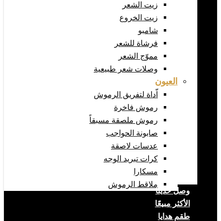
زيت الشعر
زيت الخروع
شامبو
فرشاة للشعر
مموّج الشعر
وصلات شعر طبيعية
العيون
اّداة لتفريق الرموش
رموش فاخرة
رموش ملصقة مسبقاً
صابونة الحواجب
عدسات لاصقة
كرات تبريد الوجه
مسكارا
ملاقط الرموش
وصل حديثا
الأكثر مبيعًا
طقم هدايا