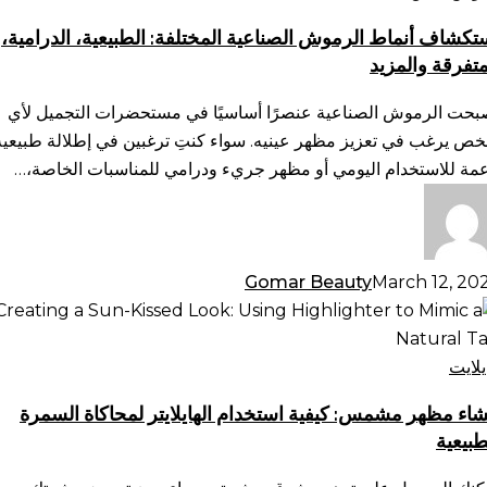
صناعية
تكشاف أنماط الرموش الصناعية المختلفة: الطبيعية، الدرامية،
ختلفة:
متفرقة والمزيد
طبيعية،
رامية،
بحت الرموش الصناعية عنصرًا أساسيًا في مستحضرات التجميل لأي
متفرقة
ص يرغب في تعزيز مظهر عينيه. سواء كنتِ ترغبين في إطلالة طبيعية
لمزيد
عمة للاستخدام اليومي أو مظهر جريء ودرامي للمناسبات الخاصة،…
Gomar Beauty
March 12, 20
شاء
هر
مس:
يلايت
فية
شاء مظهر مشمس: كيفية استخدام الهايلايتر لمحاكاة السمرة
تخدام
طبيعية
ايلايتر
حاكاة