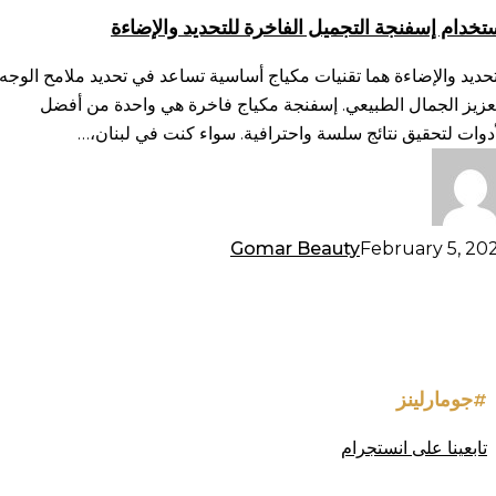
فاخرة
تخدام إسفنجة التجميل الفاخرة للتحديد والإضاءة
حديد
لإضاءة
تحديد والإضاءة هما تقنيات مكياج أساسية تساعد في تحديد ملامح الوجه
عزيز الجمال الطبيعي. إسفنجة مكياج فاخرة هي واحدة من أفضل
أدوات لتحقيق نتائج سلسة واحترافية. سواء كنت في لبنان،…
Gomar Beauty
February 5, 20
#جومارلينز
تابعينا على انستجرام