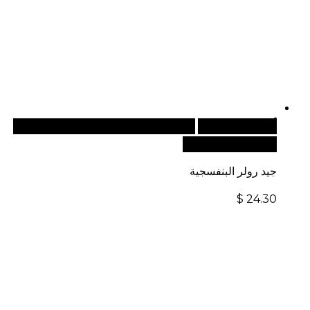
أضف إلى السلة
للطلبات الدولية، تفضل بزيارة موقعنا
الإلكتروني العالمي:
جيد رولر البنفسجية
$
24.30