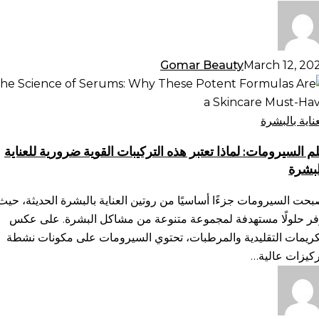
يفية
حيحها
Gomar Beauty
March 12, 20
م
سيرومات:
ذا
عناية بالبشرة
بر
م السيرومات: لماذا تعتبر هذه التركيبات القوية ضرورية للعناية
ه
لبشرة
تركيبات
وية
بحت السيرومات جزءًا أساسيًا من روتين العناية بالبشرة الحديثة، حيث
ورية
فر حلولًا مستهدفة لمجموعة متنوعة من مشاكل البشرة. على عكس
ناية
كريمات التقليدية والمرطبات، تحتوي السيرومات على مكونات نشطة
لبشرة
ركيزات عالية…