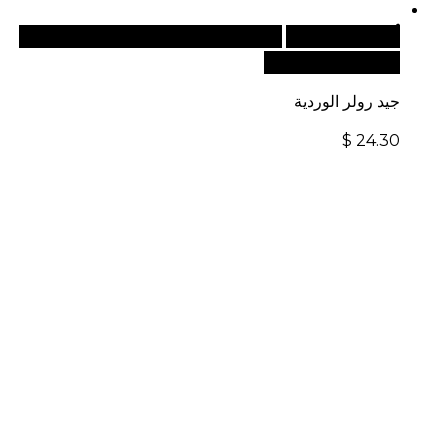
أضف إلى السلة
للطلبات الدولية، تفضل بزيارة موقعنا
الإلكتروني العالمي:
جيد رولر الوردية
$
24.30