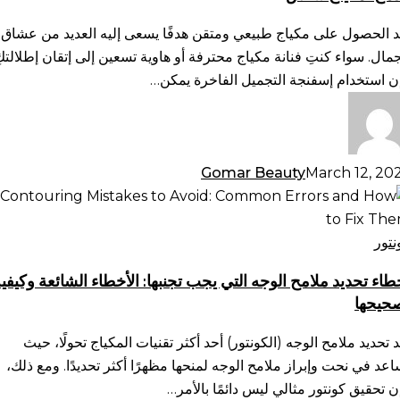
تجميل
فاخرة:
د الحصول على مكياج طبيعي ومتقن هدفًا يسعى إليه العديد من عشاق
نيات
جمال. سواء كنتِ فنانة مكياج محترفة أو هاوية تسعين إلى إتقان إطلالتكِ
دمج
ن استخدام إسفنجة التجميل الفاخرة يمكن…
كياج
س
Gomar Beauty
March 12, 20
طاء
ديد
امح
نتور
وجه
طاء تحديد ملامح الوجه التي يجب تجنبها: الأخطاء الشائعة وكيفي
تي
حيحها
ب
بها:
د تحديد ملامح الوجه (الكونتور) أحد أكثر تقنيات المكياج تحولًا، حيث
أخطاء
اعد في نحت وإبراز ملامح الوجه لمنحها مظهرًا أكثر تحديدًا. ومع ذلك،
شائعة
ن تحقيق كونتور مثالي ليس دائمًا بالأمر…