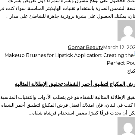
كنك الحصول على توهج مشرق وبشرة سمراء دون تعريض بشرتك
سمرة
شعة الشمس الضارة باستخدام تقنيات الهايلايتر المناسبة. سواء كنت في
طبيعية
نان، يمكنك الحصول على بشرة برونزية جاهزة للشاطئ على مدار…
Gomar Beauty
March 12, 20
ش
مكياج
طبيق
ياج
مر
ش المكياج لتطبيق أحمر الشفاه: تحقيق الإطلالة المثالية
شفاه:
قيق
قيق الإطلالة المثالية للشفاه هو فن يتطلب الأدوات والتقنيات المناسبة.
طلالة
ا كنت في لبنان، فإن امتلاك أفضل فرش المكياج لتطبيق أحمر الشفاه
ثالية
كن أن يحدث فرقًا كبيرًا. يضمن استخدام فرشاة شفاه…