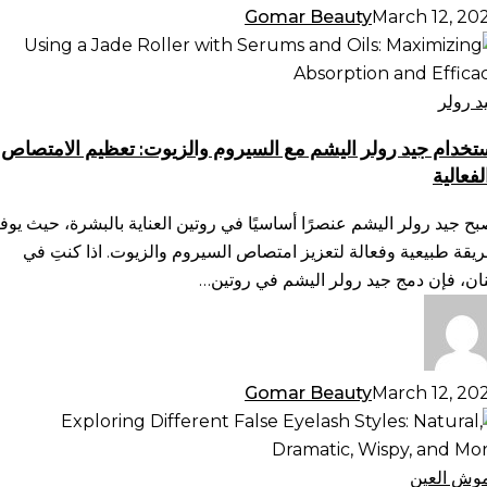
Gomar Beauty
March 12, 20
تخدام
د
لر
د رولر
يشم
تخدام جيد رولر اليشم مع السيروم والزيوت: تعظيم الامتصاص
لفعالية
سيروم
لزيوت:
بح جيد رولر اليشم عنصرًا أساسيًا في روتين العناية بالبشرة، حيث يوف
ظيم
يقة طبيعية وفعالة لتعزيز امتصاص السيروم والزيوت. اذا كنتِ في
امتصاص
نان، فإن دمج جيد رولر اليشم في روتين…
فعالية
Gomar Beauty
March 12, 20
تكشاف
ماط
رموش
وش العين