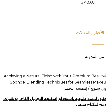
$
48.60
الأخبار والمقالات
من المدونة
قيق
سة
يعية
وتي سبونج / إسفنجة التجميل
ستخدام
قيق لمسة طبيعية باستخدام إسفنجة التجميل الفاخرة: تقنيات
فنجة
دمج لمكياج سلس