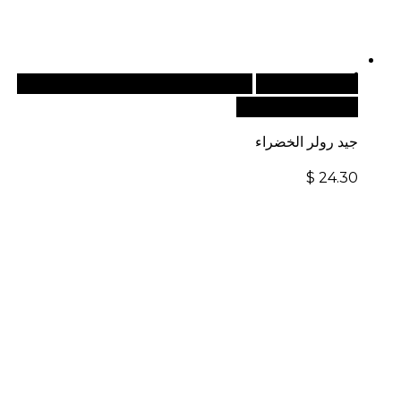
أضف إلى السلة
للطلبات الدولية، تفضل بزيارة موقعنا
الإلكتروني العالمي:
جيد رولر الخضراء
$
24.30