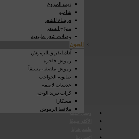
زيت الخروع
شامبو
فرشاة للشعر
مموّج الشعر
وصلات شعر طبيعية
العيون
اّداة لتفريق الرموش
رموش فاخرة
رموش ملصقة مسبقاً
صابونة الحواجب
عدسات لاصقة
كرات تبريد الوجه
مسكارا
ملاقط الرموش
وصل حديثا
الأكثر مبيعًا
طقم هدايا
اتصل بنا