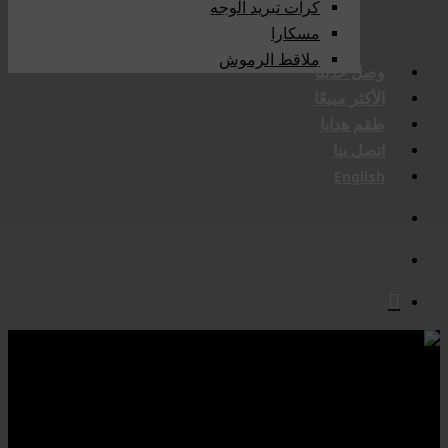
كرات تبريد الوجه
مسكارا
ملاقط الرموش
وصل حديثا
الأكثر مبيعًا
طقم هدايا
اتصل بنا
English
search
account