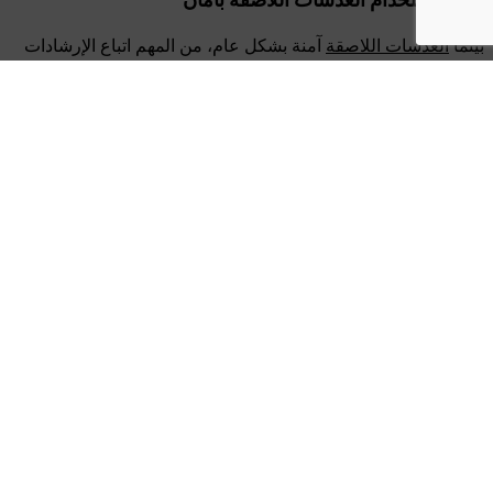
كيفية استخدام العدسات اللاصقة بأمان
بينما
العدسات اللاصقة
آمنة بشكل عام، من المهم اتباع الإرشادات
الصحيحة للنظافة والاستخدام لتجنب المضاعفات:
اغسل يديك جيدًا قبل التعامل مع
العدسات اللاصقة
.
نظف وعقم العدسات حسب توجيهات أخصائي العيون.
تجنب النوم بالعدسات إلا إذا كانت مصممة خصيصًا للاستخدام
الممتد.
استبدل العدسات حسب التوصيات لمنع العدوى وضمان
تصحيح الرؤية الأمثل.
جدول فحوصات العين بانتظام لمراقبة صحة العين وتحديث
الوصفة الطبية حسب الحاجة.
الخاتمة
العدسات اللاصقة
هي ابتكار رائع في تصحيح الرؤية، حيث تستخدم
مبادئ الضوء والانكسار لتوفير رؤية واضحة وحادة. من خلال فهم
كيفية عملها واتباع إرشادات الاستخدام الصحيحة، يمكنك الاستمتاع