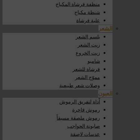
منظفة فرشاة المكياج
شنطة مكياج
علبة فرشاة
الشعر
بلسم الشعر
زيت الشعر
زيت الخروع
شامبو
فرشاة للشعر
مموّج الشعر
وصلات شعر طبيعية
العيون
اّداة لتفريق الرموش
رموش فاخرة
رموش ملصقة مسبقاً
صابونة الحواجب
عدسات لاصقة