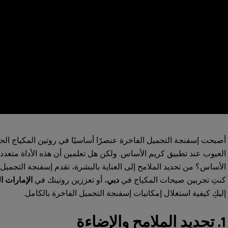
أصبحت إسفنجة التجميل الفاخرة عنصرًا أساسيًا في روتين المكياج ال
العيوب عند تطبيق كريم الأساس. ولكن هل تعلمين أن هذه الأداة متعددة
الأساس؟ من تحديد الملامح إلى
العناية بالبشرة
، تقدم
إسفنجة التجميل
إ
كنتِ تجربين صيحات
المكياج
في
دبي
، أو تعززين روتينك في
الإمارات ا
إليكِ كيفية استغلال إمكانيات
إسفنجة التجميل الفاخرة
بالكامل.
1. تحديد الملامح والإضاءة