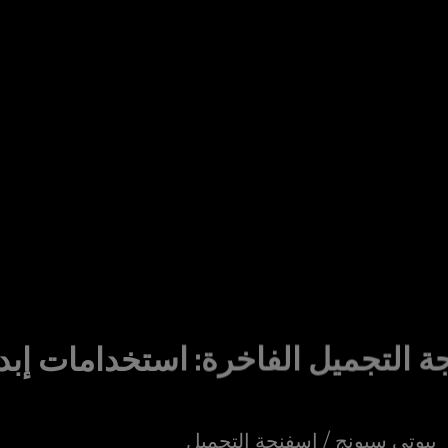
 التجميل الفاخرة: استخدامات إبدا
بيوتي سبونج / إسفنجة التجميل