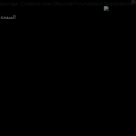
Close
Cart
Cart
الصفحة ا
Hit enter to search or ESC to close