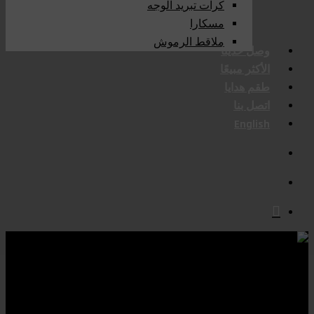
كرات تبريد الوجه
مسكارا
ملاقط الرموش
وصل حديثا
الأكثر مبيعًا
طقم هدايا
اتصل بنا
English
search
account