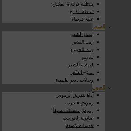
منظفة فرشاة المكياج
شنطة مكياج
علبة فرشاة
الشعر
بلسم الشعر
زيت الشعر
زيت الخروع
شامبو
فرشاة للشعر
مموّج الشعر
وصلات شعر طبيعية
العيون
اّداة لتفريق الرموش
رموش فاخرة
رموش ملصقة مسبقاً
صابونة الحواجب
عدسات لاصقة