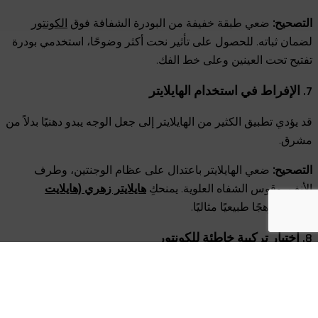
التصحيح:
ضعي طبقة خفيفة من البودرة الشفافة فوق
الكونتور
لضمان ثباته. للحصول على تأثير نحت أكثر وضوحًا، استخدمي بودرة
تفتيح تحت العينين وعلى خط الفك.
7. الإفراط في استخدام الهايلايتر
قد يؤدي تطبيق الكثير من الهايلايتر إلى جعل الوجه يبدو دهنيًا بدلاً من
مشرق.
التصحيح:
ضعي الهايلايتر باعتدال على عظام الوجنتين، وطرف
الأنف، وقوس الشفاه العلوية. يمنحكِ
هايلايتر زهري (هايلايت
الوردة)
توهجًا طبيعيًا مثاليًا.
8. اختيار تركيبة خاطئة للكونتور
قد يؤدي استخدام تركيبة غير مناسبة لنوع البشرة إلى جعل ا
لكونتور
يبدو متكتلًا أو جافًا.
التصحيح:
إذا كانت بشرتك جافة، فاستخدمي
الكونتور الكريمي