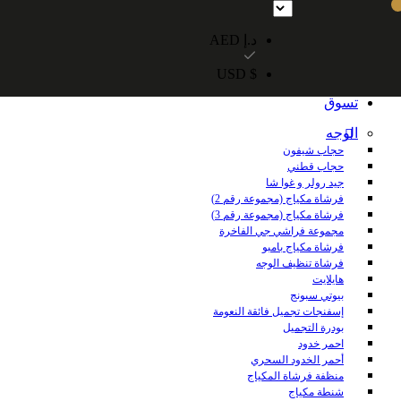
شحن مجاني داخل الإمارات العربية المتحدة للطلبات التي تزيد قيمتها عن 250 درهمًا إماراتيًا. شحن مجاني عالميًا للطلبات التي تزيد قيمتها عن 600 درهم 
د.إ AED
$ USD
الرئيسية
تسوق
الوجه
حجاب شيفون
حجاب قطني
جيد رولر و غوا شا
فرشاة مكياج (مجموعة رقم 2)
فرشاة مكياج (مجموعة رقم 3)
مجموعة فراشي جي الفاخرة
فرشاة مكياج بامبو
فرشاة تنظيف الوجه
هايلايت
بيوتي سبونج
إسفنجات تجميل فائقة النعومة
بودرة التجميل
احمر خدود
أحمر الخدود السحري
منظفة فرشاة المكياج
شنطة مكياج