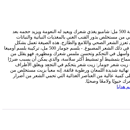
تحتوي على: - شامبو جومار سعة 500 مل: شامبو يغذي شعرك ويعيد له النعومة ويزيد حجمه بعد
من مستخلص بذور القنب الغني بالمغذيات النباتية والنباتات
 تعزز الشعر الصحي واللامع والطازج. هذه الصيغة تعمل بشكل
سحري. لجميع أنواع الشعر، بما في ذلك الشعر المصبوغ. - بلسم جومار 500 مل، تركيبة بلسم أوميغا
 وأسهل في التحكم وتحسن ملمس شعرك ومظهره. فهو يقلل من
سماح بتمشيط أو تمشيط أكثر سلاسة، والذي يمكن أن يسبب ضررًا
 زيت شعر جومار: زيت شعر يتحكم في التجعد ويغلق الأطراف
ائية شديدة اللمعان ورطوبة فائقة. إنه معبأ بزيت مستخلص من
ى كمية عالية من العناصر الغذائية التي تحمي الشعر من أضرار
حيويًا ولامعًا وصحيًا.
 هدايا