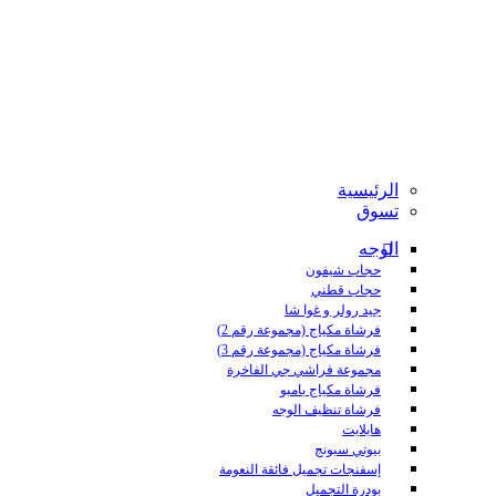
الرئيسية
تسوق
الوجه
حجاب شيفون
حجاب قطني
جيد رولر و غوا شا
فرشاة مكياج (مجموعة رقم 2)
فرشاة مكياج (مجموعة رقم 3)
مجموعة فراشي جي الفاخرة
فرشاة مكياج بامبو
فرشاة تنظيف الوجه
هايلايت
بيوتي سبونج
إسفنجات تجميل فائقة النعومة
بودرة التجميل