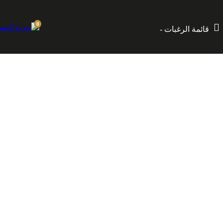
إماراتي.
0
قائمة الرغبات -