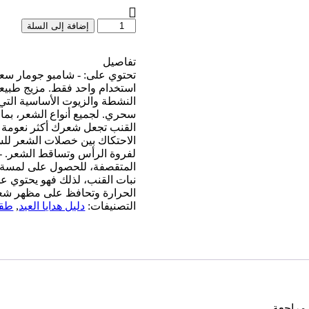
كمية
إضافة إلى السلة
مجموعة
العلاج
تفاصيل
المكثف
للشعر
استخدام واحد فقط. مزيج طبيعي 
النشطة والزيوت الأساسية التي
القنب تجعل شعرك أكثر نعومة
الاحتكاك بين خصلات الشعر لل
لفروة الرأس وتساقط الشعر. -
المتقصفة، للحصول على لمسة نه
نبات القنب، لذلك فهو يحتوي عل
الحرارة وتحافظ على مظهر شعرك 
التصنيفات:
دليل هدايا العيد
,
طقم
 مراجعة.