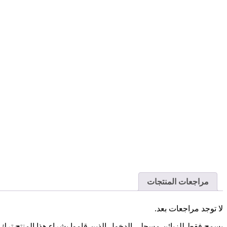
مراجعات المنتجات
لا توجد مراجعات بعد.
يسمح فقط للزبائن مسجلي الدخول الذين قاموا بشراء هذا المنتج ترك