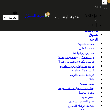
شحن مجاني داخل الإمارات العربية المتحدة للطلبات التي تزيد قيمتها عن 250
د.إ AED
درهمًا إماراتيًا. شحن مجاني عالميًا للطلبات التي تزيد قيمتها عن 600 درهم إماراتي.
0
د.إ AED
قائمة الرغبات -
$ USD
الرئيسية
تسوق
الوجه
حجاب شيفون
حجاب قطني
جيد رولر و غوا شا
فرشاة مكياج (مجموعة رقم 2)
فرشاة مكياج (مجموعة رقم 3)
مجموعة فراشي جي الفاخرة
فرشاة مكياج بامبو
فرشاة تنظيف الوجه
هايلايت
بيوتي سبونج
إسفنجات تجميل فائقة النعومة
بودرة التجميل
احمر خدود
أحمر الخدود السحري
منظفة فرشاة المكياج