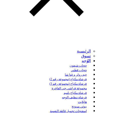
الرئيسية
تسوق
الوجه
حجاب شيفون
حجاب قطني
جيد رولر و غوا شا
فرشاة مكياج (مجموعة رقم 2)
فرشاة مكياج (مجموعة رقم 3)
مجموعة فراشي جي الفاخرة
فرشاة مكياج بامبو
فرشاة تنظيف الوجه
هايلايت
بيوتي سبونج
إسفنجات تجميل فائقة النعومة