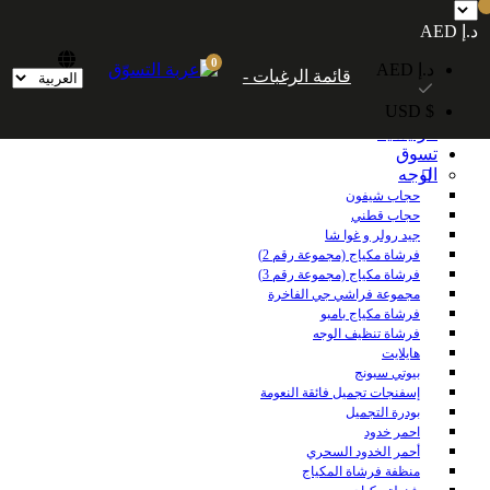
شحن مجاني داخل الإمارات العربية المتحدة للطلبات التي تزيد قيمتها عن 250
د.إ AED
درهمًا إماراتيًا. شحن مجاني عالميًا للطلبات التي تزيد قيمتها عن 600 درهم إماراتي.
0
د.إ AED
قائمة الرغبات -
$ USD
الرئيسية
تسوق
الوجه
حجاب شيفون
حجاب قطني
جيد رولر و غوا شا
فرشاة مكياج (مجموعة رقم 2)
فرشاة مكياج (مجموعة رقم 3)
مجموعة فراشي جي الفاخرة
فرشاة مكياج بامبو
فرشاة تنظيف الوجه
هايلايت
بيوتي سبونج
إسفنجات تجميل فائقة النعومة
بودرة التجميل
احمر خدود
أحمر الخدود السحري
منظفة فرشاة المكياج