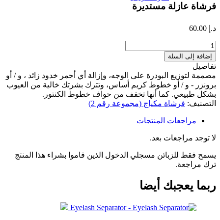
فرشاة عازلة مستديرة
د.إ
60.00
كمية
فرشاة
إضافة إلى السلة
عازلة
تفاصيل
مستديرة
مصممة لتوزيع البودرة على الوجه، وإزالة أي أحمر خدود زائد ، و / أو
برونزر - و / أو خطوط كريم أساس، وتترك بشرتك خالية من العيوب
بشكل طبيعي. كما أنها تخفف من حواف خطوط الكنتور.
التصنيف:
فرشاة مكياج (مجموعة رقم 2)
مراجعات المنتجات
لا توجد مراجعات بعد.
يسمح فقط للزبائن مسجلي الدخول الذين قاموا بشراء هذا المنتج
ترك مراجعة.
ربما يعجبك أيضا