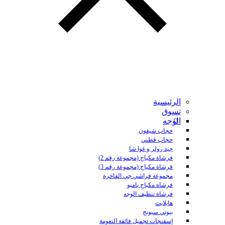
الرئيسية
تسوق
الوجه
حجاب شيفون
حجاب قطني
جيد رولر و غوا شا
فرشاة مكياج (مجموعة رقم 2)
فرشاة مكياج (مجموعة رقم 3)
مجموعة فراشي جي الفاخرة
فرشاة مكياج بامبو
فرشاة تنظيف الوجه
هايلايت
بيوتي سبونج
إسفنجات تجميل فائقة النعومة