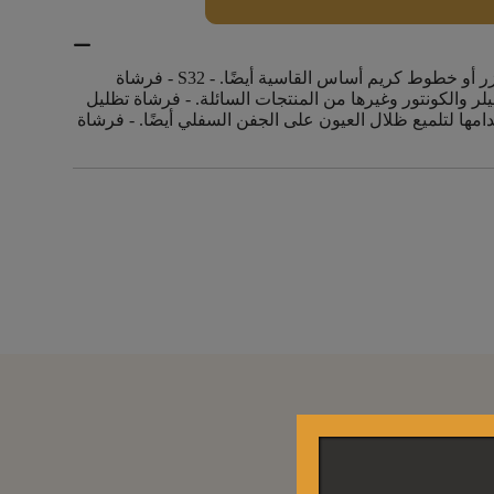
- فرشاة البودرة S36، فرشاة يمكن استخدامها لتحديد أو وضع أحمر الخدود ومنتجات البودرة الأخرى، وإزالة أي أحمر خدود أو برونزر أو خطوط كريم أساس القاسية أيضًا. - ⁠S32 - فرشاة
سيلر والكونتور وغيرها من المنتجات السائلة. - فرشاة تظليل
خدامها لتلميع ظلال العيون على الجفن السفلي أيضًا. - فرشاة