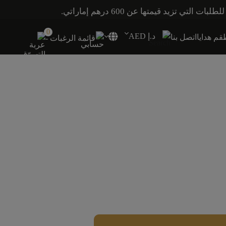
0
د.إ AED
م هدايا
اتصل بنا
قائمة الرغبات -