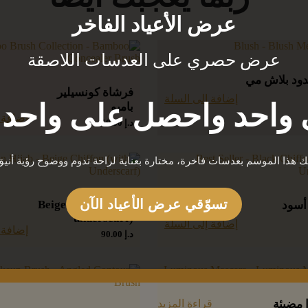
عرض الأعياد الفاخر
عرض حصري على العدسات اللاصقة
ود بلاش مي
فرشاة كونسيلير
إضافة إلى السلة
واحد واحصل على واحد م
بامبو
إضافة 
د.إ
50.00
يك هذا الموسم بعدسات فاخرة، مختارة بعناية لراحة تدوم ووضوح رؤية أنيق
تسوّقي عرض الأعياد الآن
Beige chiffon (with
أسود
underscarf)
إضافة إلى السلة
إضافة 
د.إ
90.00
 مضيئة
قراءة المزيد