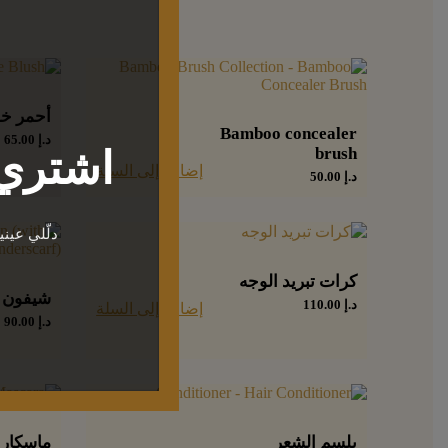
أحمر خد
Bamboo concealer
د.إ
65.00
brush
اشتري 
إضافة إلى السلة
د.إ
50.00
دلّلي عين
كرات تبريد الوجه
شيفون 
د.إ
110.00
إضافة إلى السلة
د.إ
90.00
بلسم الشعر
ماسكارا