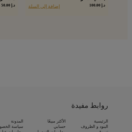
د.إ
100.00
د.إ
50.00
إضافة إلى السلة
روابط مفيدة
الرئيسية
الأكثر مبيعًا
المدونة
البنود و الظروف
حسابي
سياسة الخصو
تسوق
معلومات التوصيل
معلومات عنا