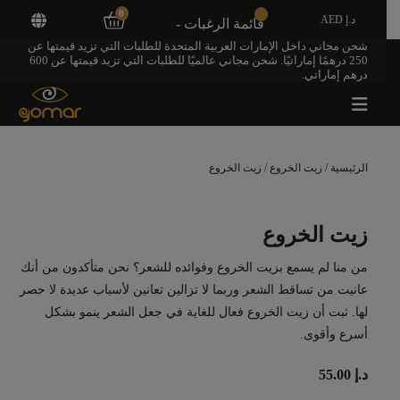
0
د.إ AED
قائمة الرغبات -
شحن مجاني داخل الإمارات العربية المتحدة للطلبات التي تزيد قيمتها عن
250 درهمًا إماراتيًا. شحن مجاني عالميًا للطلبات التي تزيد قيمتها عن 600
درهم إماراتي.
الرئيسية
/
زيت الخروع
/ زيت الخروع
زيت الخروع
من منا لم يسمع بزيت الخروع وفوائده للشعر؟ نحن متأكدون من أنك
عانيت من تساقط الشعر وربما لا تزالين تعانين لأسباب عديدة لا حصر
لها. ثبت أن زيت الخروع فعال للغاية في جعل الشعر ينمو بشكل
أسرع وأقوى.
د.إ
55.00