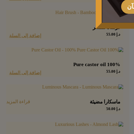
آن
فرشاة للشعر
د.إ
55.00
إضافة إلى السلة
100% Pure castor oil
د.إ
55.00
إضافة إلى السلة
ماسكارا مضيئة
قراءة المزيد
د.إ
50.00