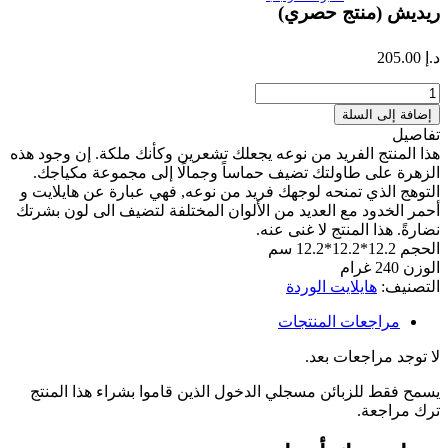
ريديش (منتج حصري)
د.إ
205.00
كمية
ريديش
إضافة إلى السلة
(منتج
تفاصيل
حصري)
هذا المنتج الفريد من نوعه يجعلك تشعرين وكأنك ملكة. إن وجود هذه
الزهرة على طاولتك تضيف حماساً وجمالًا إلى مجموعة مكياجك.
التوهج الذي تمنحه لوجهك فريد من نوعه, فهي عبارة عن هايلايت و
أحمر الخدود مع العديد من الألوان المختلفة لتضيف الى لون بشرتك
نضارةً. هذا المنتج لا غنى عنه.
الحجم 12.2*12.2*12.2 سم
الوزن 240 غرام
التصنيف:
هايلايت الوردة
مراجعات المنتجات
لا توجد مراجعات بعد.
يسمح فقط للزبائن مسجلي الدخول الذين قاموا بشراء هذا المنتج
ترك مراجعة.