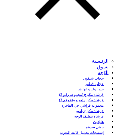
الرئيسية
تسوق
الوجه
حجاب شيفون
حجاب قطني
جيد رولر و غوا شا
فرشاة مكياج (مجموعة رقم 2)
فرشاة مكياج (مجموعة رقم 3)
مجموعة فراشي جي الفاخرة
فرشاة مكياج بامبو
فرشاة تنظيف الوجه
هايلايت
بيوتي سبونج
إسفنجات تجميل فائقة النعومة