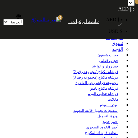
شحن مجاني داخل الإمارات العربية المتحدة للطلبات التي تزيد قيمتها عن 250
د.إ AED
درهمًا إماراتيًا. شحن مجاني عالميًا للطلبات التي تزيد قيمتها عن 600 درهم إماراتي.
0
د.إ AED
قائمة الرغبات -
$ USD
الرئيسية
تسوق
الوجه
حجاب شيفون
حجاب قطني
جيد رولر و غوا شا
فرشاة مكياج (مجموعة رقم 2)
فرشاة مكياج (مجموعة رقم 3)
مجموعة فراشي جي الفاخرة
فرشاة مكياج بامبو
فرشاة تنظيف الوجه
هايلايت
بيوتي سبونج
إسفنجات تجميل فائقة النعومة
بودرة التجميل
احمر خدود
أحمر الخدود السحري
منظفة فرشاة المكياج