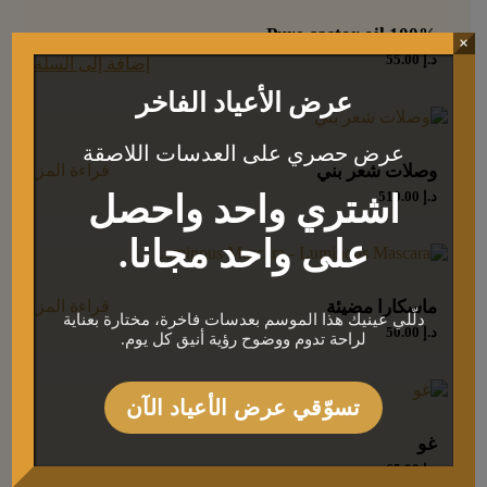
100% Pure castor oil
×
د.إ
55.00
إضافة إلى السلة
عرض الأعياد الفاخر
عرض حصري على العدسات اللاصقة
وصلات شعر بني
قراءة المزيد
د.إ
510.00
اشتري واحد واحصل
على واحد مجانا.
ماسكارا مضيئة
قراءة المزيد
دلّلي عينيك هذا الموسم بعدسات فاخرة، مختارة بعناية
د.إ
50.00
لراحة تدوم ووضوح رؤية أنيق كل يوم.
تسوّقي عرض الأعياد الآن
غو
د.إ
65.00
إضافة إلى السلة