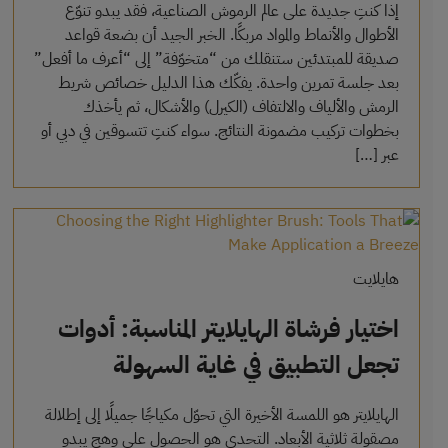
إذا كنتِ جديدة على عالم الرموش الصناعية، فقد يبدو تنوّع
الأطوال والأنماط والمواد مربكًا. الخبر الجيد أن بضعة قواعد
صديقة للمبتدئين ستنقلك من “متخوّفة” إلى “أعرف ما أفعل”
بعد جلسة تمرين واحدة. يفكّك هذا الدليل خصائص شريط
الرمش والألياف والالتفاف (الكيرل) والأشكال، ثم يأخذك
بخطوات تركيب مضمونة النتائج. سواء كنتِ تتسوقين في دبي أو
عبر […]
هايلايت
اختيار فرشاة الهايلايتر المناسبة: أدوات
تجعل التطبيق في غاية السهولة
الهايلايتر هو اللمسة الأخيرة التي تحوّل مكياجًا جميلًا إلى إطلالة
مصقولة ثلاثية الأبعاد. التحدي هو الحصول على وهج يبدو