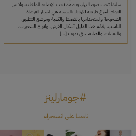
سلسًا تحت ضوء النهار، ويصمد تحت الإضاءة الداخلية، ولا يبرز
القوام. أسرع طريقة للارتقاء بالنتيجة هي اختيار الفرشاة
الصحيحة واستخدامها بالضغط والكمية وموضع التطبيق
المناسب. يقدّم هذا الدليل أشكال الفرش، وأنواع الشعيرات،
والتقنيات، والعناية، حتى يذوب […]
#جومارلينز
تابعينا على انستجرام