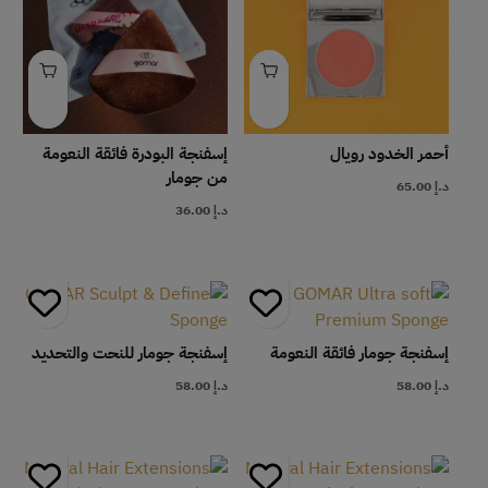
أحمر الخدود رويال
إسفنجة البودرة فائقة النعومة
من جومار
د.إ
65.00
د.إ
36.00
إسفنجة جومار فائقة النعومة
إسفنجة جومار للنحت والتحديد
د.إ
58.00
د.إ
58.00