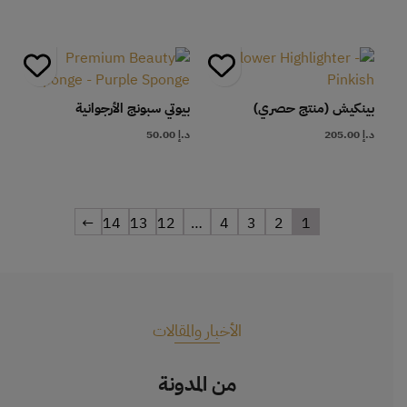
بينكيش (منتج حصري)
بيوتي سبونج الأرجوانية
د.إ
205.00
د.إ
50.00
←
14
13
12
…
4
3
2
1
الأخبار والمقالات
من المدونة