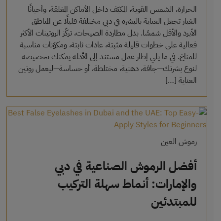
الحرارة، الشمس القوية، المكيّف داخل الأماكن المغلقة، وأحيانًا
الغبار تجعل العناية بالبشرة في دبي مختلفة قليلًا عن المناطق
الأبرد والأقل شمسًا. بدل مطاردة الصيحات، تركّز الروتينات الأكثر
فعالية على خطوات قليلة مثبتة، عادات ثابتة، ومكوّنات مناسبة
للمناخ. في ما يلي إطار عمل مستند إلى الأدلة يمكنك تخصيصه
لنوع بشرتك—جافة، دهنية، مختلطة، أو حساسة—ليعمل روتين
العناية […]
رموش العين
أفضل الرموش الصناعية في دبي
والإمارات: أنماط سهلة التركيب
للمبتدئين