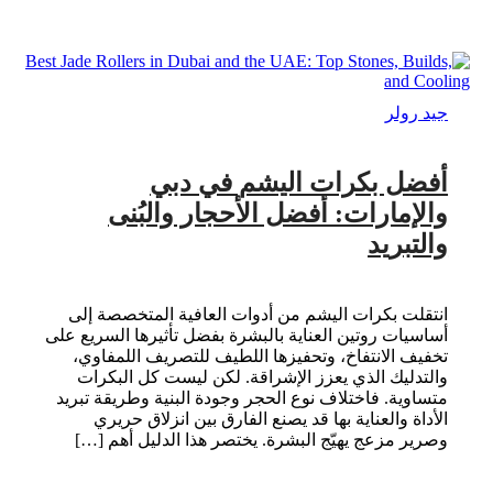
جيد رولر
أفضل بكرات اليشم في دبي
والإمارات: أفضل الأحجار والبُنى
والتبريد
انتقلت بكرات اليشم من أدوات العافية المتخصصة إلى
أساسيات روتين العناية بالبشرة بفضل تأثيرها السريع على
تخفيف الانتفاخ، وتحفيزها اللطيف للتصريف اللمفاوي،
والتدليك الذي يعزز الإشراقة. لكن ليست كل البكرات
متساوية. فاختلاف نوع الحجر وجودة البنية وطريقة تبريد
الأداة والعناية بها قد يصنع الفارق بين انزلاق حريري
وصرير مزعج يهيّج البشرة. يختصر هذا الدليل أهم […]