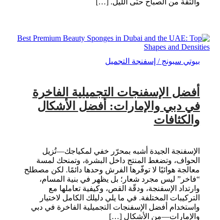
والثقة من الصباح حتى الليل. […]
بيوتي سبونج / إسفنجة التجميل
أفضل الإسفنجات التجميلية الفاخرة
في دبي والإمارات: أفضل الأشكال
والكثافات
الإسفنجة الجيدة أشبه بمحرّر خفي لمكياجك—تُزيل
الحواف، وتضغط المنتج داخل البشرة، وتمنحك لمسة
معالجة هوائيًا لا توفّرها الفرش وحدها دائمًا. لكن مصطلح
“فاخر” ليس مجرد شعار؛ بل يظهر في بنية المسام،
وارتداد الإسفنجة، ودقّة القص، وكيفية تعاملها مع
التركيبات المختلفة. في ما يلي دليلك الكامل لاختيار
واستخدام أفضل الإسفنجات التجميلية الفاخرة في دبي
والإمارات—من الأشكال […]