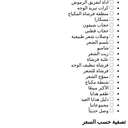
اّداة لتفريق الرموش
كرات تبريد الوجه
منظفة فرشاة المكياج
مسكارا
حجاب شيفون
حجاب قطني
وصلات شعر طبيعية
بلسم الشعر
شامبو
زيت الشعر
علبة فرشاة
فرشاة تنظيف الوجه
فرشاة للشعر
مموّج الشعر
شنطة مكياج
الأكثر مبيعًا
طقم هدايا
دليل هدايا العيد
مجموعاتنا
وصل حديثاً
تصفية حسب السعر