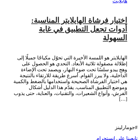
هايلايت
اختيار فرشاة الهايلايتر المناسبة:
أدوات تجعل التطبيق في غاية
السهولة
الهايلايتر هو اللمسة الأخيرة التي تحوّل مكياجًا جميلًا إلى
إطلالة مصقولة ثلاثية الأبعاد. التحدي هو الحصول على
وهج يبدو سلسًا تحت ضوء النهار، ويصمد تحت الإضاءة
الداخلية، ولا يبرز القوام. أسرع طريقة للارتقاء بالنتيجة
هي اختيار الفرشاة الصحيحة واستخدامها بالضغط والكمية
وموضع التطبيق المناسب. يقدّم هذا الدليل أشكال
الفرش، وأنواع الشعيرات، والتقنيات، والعناية، حتى يذوب
[…]
#جومارلينز
تابعينا على انستجرام