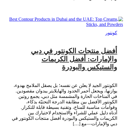
كونتور
أفضل منتجات الكونتور في دبي
والإمارات: أفضل الكريمات
والستيكس والبودرة
الكونتور الجيد لا يعلن عن نفسه؛ بل يصقل الملامح بهدوء،
يوازنها، ويجعل أحمر الخدود والهايلايتر يبدوان مقصودين.
في المناخات الحارة والمشمسة مثل دبي، يجمع روتين
الكونتور الأفضل بين مطابقة الدرجة التحتيّة بذكاء،
وقوامات مناسبة للمناخ، وتقنية بسيطة قابلة للتكرار.
أدناه دليل عملي للشراء والاستخدام لاختيارك بين
الكريمات والستيكس والبودرة أفضل منتجات الكونتور في
دبي والإمارات—مع […]