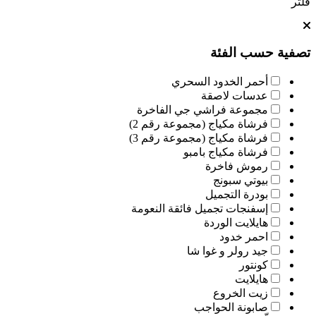
فلتر
تصفية حسب الفئة
أحمر الخدود السحري
عدسات لاصقة
مجموعة فراشي جي الفاخرة
فرشاة مكياج (مجموعة رقم 2)
فرشاة مكياج (مجموعة رقم 3)
فرشاة مكياج بامبو
رموش فاخرة
بيوتي سبونج
بودرة التجميل
إسفنجات تجميل فائقة النعومة
هايلايت الوردة
احمر خدود
جيد رولر و غوا شا
كونتور
هايلايت
زيت الخروع
صابونة الحواجب