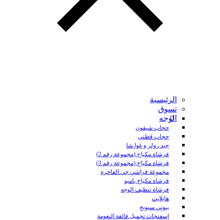
الرئيسية
تسوق
الوجه
حجاب شيفون
حجاب قطني
جيد رولر و غوا شا
فرشاة مكياج (مجموعة رقم 2)
فرشاة مكياج (مجموعة رقم 3)
مجموعة فراشي جي الفاخرة
فرشاة مكياج بامبو
فرشاة تنظيف الوجه
هايلايت
بيوتي سبونج
إسفنجات تجميل فائقة النعومة