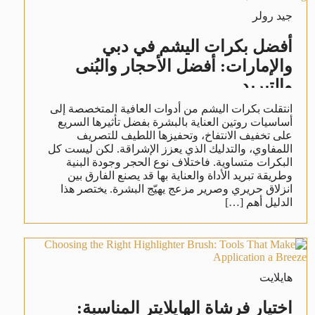
جيد رولر
أفضل بكرات اليشم في دبي
والإمارات: أفضل الأحجار والبُنى
والتبريد
انتقلت بكرات اليشم من أدوات العافية المتخصصة إلى
أساسيات روتين العناية بالبشرة بفضل تأثيرها السريع
على تخفيف الانتفاخ، وتحفيزها اللطيف للتصريف
اللمفاوي، والتدليك الذي يعزز الإشراقة. لكن ليست كل
البكرات متساوية. فاختلاف نوع الحجر وجودة البنية
وطريقة تبريد الأداة والعناية بها قد يصنع الفارق بين
انزلاق حريري وصرير مزعج يهيّج البشرة. يختصر هذا
الدليل أهم […]
هايلايت
اختيار فرشاة الهايلايتر المناسبة: