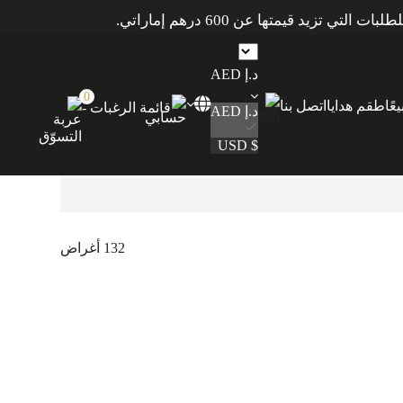
د.إ AED
0
عًا
طقم هدايا
اتصل بنا
قائمة الرغبات -
د.إ AED
$ USD
132 أغراض