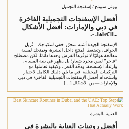
بيوتي سبونج / إسفنجة التجميل
أفضل الإسفنجات التجميلية الفاخرة
في دبي والإمارات: أفضل الأشكال
والكثافات
الإسفنجة الجيدة أشبه بمحرّر خفي لمكياجك—تُزيل
الحواف، وتضغط المنتج داخل البشرة، وتمنحك لمسة
معالجة هوائيًا لا توفّرها الفرش وحدها دائمًا. لكن مصطلح
“فاخر” ليس مجرد شعار؛ بل يظهر في بنية المسام،
وارتداد الإسفنجة، ودقّة القص، وكيفية تعاملها مع
التركيبات المختلفة. في ما يلي دليلك الكامل لاختيار
واستخدام أفضل الإسفنجات التجميلية الفاخرة في دبي
والإمارات—من الأشكال […]
العناية بالبشرة
أفضل روتينات العناية بالبشرة في