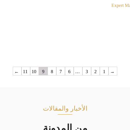
←
11
10
9
8
7
6
…
3
2
1
→
الأخبار والمقالات
من المدونة