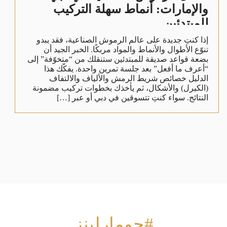
والإمارات: أنماط سهلة التركيب
للمبتدئين
إذا كنتِ جديدة على عالم الرموش الصناعية، فقد يبدو
تنوّع الأطوال والأنماط والمواد مربكًا. الخبر الجيد أن
بضعة قواعد صديقة للمبتدئين ستنقلك من “متخوّفة” إلى
“أعرف ما أفعل” بعد جلسة تمرين واحدة. يفكّك هذا
الدليل خصائص شريط الرمش والألياف والالتفاف
(الكيرل) والأشكال، ثم يأخذك بخطوات تركيب مضمونة
النتائج. سواء كنتِ تتسوقين في دبي أو عبر […]
#جومارلينز