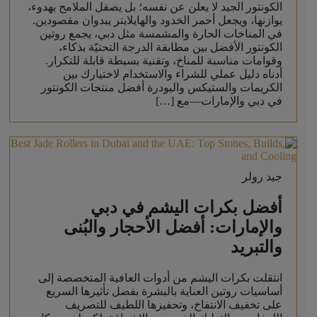
الكونتور الجيد لا يعلن عن نفسه؛ بل يصقل الملامح بهدوء،
يوازنها، ويجعل أحمر الخدود والهايلايتر يبدوان مقصودين.
في المناخات الحارة والمشمسة مثل دبي، يجمع روتين
الكونتور الأفضل بين مطابقة الدرجة التحتيّة بذكاء،
وقوامات مناسبة للمناخ، وتقنية بسيطة قابلة للتكرار.
أدناه دليل عملي للشراء والاستخدام لاختيارك بين
الكريمات والستيكس والبودرة أفضل منتجات الكونتور
في دبي والإمارات—مع […]
جيد رولر
أفضل بكرات اليشم في دبي
والإمارات: أفضل الأحجار والبُنى
والتبريد
انتقلت بكرات اليشم من أدوات العافية المتخصصة إلى
أساسيات روتين العناية بالبشرة بفضل تأثيرها السريع
على تخفيف الانتفاخ، وتحفيزها اللطيف للتصريف