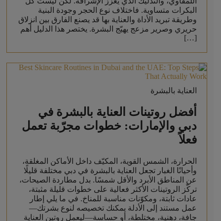
اللمفاوي، والتدليك الذي يعزز الإشراقة. لكن ليست كل
البكرات متساوية. فاختلاف نوع الحجر وجودة البنية
وطريقة تبريد الأداة والعناية بها قد يصنع الفارق بين انزلاق
حريري وصرير مزعج يهيّج البشرة. يختصر هذا الدليل أهم
[…]
العناية بالبشرة
أفضل روتينات العناية بالبشرة في
دبي والإمارات: خطوات مجرّبة تعمل
فعلاً
الحرارة، الشمس القوية، المكيّف داخل الأماكن المغلقة،
وأحيانًا الغبار تجعل العناية بالبشرة في دبي مختلفة قليلًا
عن المناطق الأبرد والأقل شمسًا. بدل مطاردة الصيحات،
تركّز الروتينات الأكثر فعالية على خطوات قليلة مثبتة،
عادات ثابتة، ومكوّنات مناسبة للمناخ. في ما يلي إطار
عمل مستند إلى الأدلة يمكنك تخصيصه لنوع بشرتك—
جافة، دهنية، مختلطة، أو حساسة—ليعمل روتين العناية