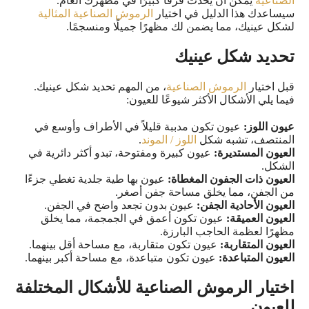
الصناعية
يمكن أن يحدث فرقًا كبيرًا في مظهرك العام.
سيساعدك هذا الدليل في اختيار
الرموش الصناعية المثالية
لشكل عينيك، مما يضمن لك مظهرًا جميلًا ومنسجمًا.
تحديد شكل عينيك
قبل اختيار
الرموش الصناعية
، من المهم تحديد شكل عينيك.
فيما يلي الأشكال الأكثر شيوعًا للعيون:
عيون اللوز:
عيون تكون مدببة قليلاً في الأطراف وأوسع في
المنتصف، تشبه شكل
اللوز / الموند
.
العيون المستديرة:
عيون كبيرة ومفتوحة، تبدو أكثر دائرية في
الشكل.
العيون ذات الجفون المغطاة:
عيون بها طية جلدية تغطي جزءًا
من الجفن، مما يخلق مساحة جفن أصغر.
العيون الأحادية الجفن:
عيون بدون تجعد واضح في الجفن.
العيون العميقة:
عيون تكون أعمق في الجمجمة، مما يخلق
مظهرًا لعظمة الحاجب البارزة.
العيون المتقاربة:
عيون تكون متقاربة، مع مساحة أقل بينهما.
العيون المتباعدة:
عيون تكون متباعدة، مع مساحة أكبر بينهما.
اختيار الرموش الصناعية للأشكال المختلفة
للعيون