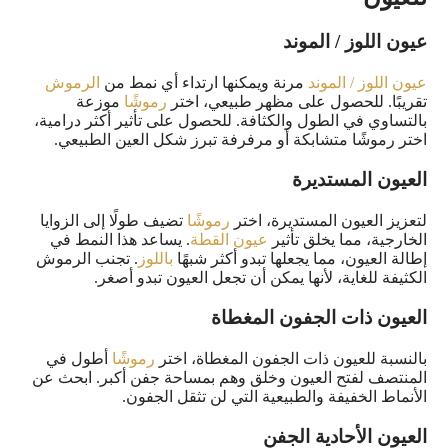
عيون اللوز / الموند
عيون اللوز / الموند
مرنة ويمكنها ارتداء أي نمط من
الرموش
تقريبًا. للحصول على مظهر طبيعي، اختر
رموشًا
موزعة
بالتساوي في الطول والكثافة. للحصول على تأثير أكثر درامية،
اختر رموشًا متشابكة أو مرفرفة تبرز شكل العين الطبيعي.
العيون المستديرة
لتعزيز العيون المستديرة، اختر
رموشًا
تضيف طولًا إلى الزوايا
الخارجية، مما يخلق تأثير
عيون القطة
. يساعد هذا النمط في
إطالة العيون، مما يجعلها تبدو أكثر شبهًا
باللوز
. تجنب الرموش
الكثيفة للغاية، لأنها يمكن أن تجعل العيون تبدو أصغر.
العيون ذات الجفون المغطاة
بالنسبة للعيون ذات الجفون المغطاة، اختر
رموشًا
أطول في
المنتصف لفتح العيون وخلق وهم بمساحة جفن أكبر. ابحث عن
الأنماط الخفيفة والطبيعية التي لن تثقل الجفون.
العيون الأحادية الجفن