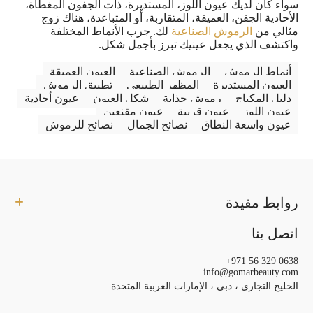
سواء كان لديك عيون اللوز، المستديرة، ذات الجفون المغطاة،
الأحادية الجفن، العميقة، المتقاربة، أو المتباعدة، هناك زوج
مثالي من
الرموش الصناعية
لك. جرب الأنماط المختلفة
واكتشف الذي يجعل عينيك تبرز بأجمل شكل.
أنماط الرموش
الرموش الصناعية
العيون العميقة
العيون المستديرة
المظهر الطبيعي
تطبيق الرموش
دليل المكياج
رموش جذابة
شكل العيون
عيون أحادية
عيون اللوز
عيون قريبة
عيون مقنعين
عيون واسعة النطاق
نصائح الجمال
نصائح للرموش
روابط مفيدة
اتصل بنا
+971 56 329 0638
info@gomarbeauty.com
الخليج التجاري ، دبي ، الإمارات العربية المتحدة