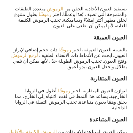
تستفيد العيون الأحادية الجفن من
الرموش
متعددة الطبقات
والمتموجة التي تضيف بُعدًا وعمقًا. اختر
رموشًا
بطول متنوع
لخلق مظهر أكثر امتلاءً وديناميكية. تجنب الرموش الكثيفة
للغاية، لأنها يمكن أن تطغى على العيون.
العيون العميقة
بالنسبة للعيون العميقة، اختر
رموشًا
ذات حجم إضافي لإبراز
العيون. ابحث عن الأنماط ذات الانحناء الطفيف
لرفع الرموش
وفتح العيون. تجنب الرموش الطويلة جدًا، لأنها يمكن أن تلقي
بظلال وتجعل العيون تبدو أعمق.
العيون المتقاربة
لتوازن العيون المتقاربة، اختر
رموشًا
أطول في الزوايا
الخارجية. يساعد هذا النمط في لفت الانتباه إلى الخارج، مما
يخلق وهمًا بعيون متباعدة. تجنب الرموش الثقيلة في الزوايا
الداخلية.
العيون المتباعدة
يمكن للعيون المتباعدة الاستفادة من
الرموش الكثيفة والأطول