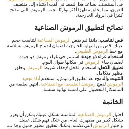
في المنتصف. يساعد هذا النمط في لفت الانتباه إلى منتصف
العيون، مما يخلق مظهرًا أكثر توازنًا. تجنب الرموش التي تتفتح
كثيرًا في الزوايا الخارجية.
نصائح لتطبيق الرموش الصناعية
قص لتناسب:
دائمًا قم بقص
الرموش الصناعية
لتناسب حجم
عينك. قص من النهاية الخارجية لضمان اندماج الرموش بسلاسة
مع خط
الرموش الطبيعي
.
استخدام غراء ذو جودة:
استثمر في غراء رموش ذو جودة
لضمان بقاء
الرموش
في مكانها طوال اليوم.
تطبيق الكحل:
استخدم الكحل لإخفاء شريط
الرموش
وخلق
مظهر متكامل.
التثبيت والدمج:
بعد تطبيق الرموش، استخدم
أداة تجعيد
الرموش
لدمج
رموشك الطبيعية مع الصناعية
. انتهي بطبقة من
الماسكارا للحصول على لمسة نهائية سلسة.
الخاتمة
اختيار
الرموش الصناعية
المناسبة لشكل عينيك يمكن أن يعزز
بشكل كبير من مظهرك العام. من خلال فهم شكل عينيك
واختيار
الرموش
التي تكمله، يمكنك تحقيق مظهر جميل وجذاب.