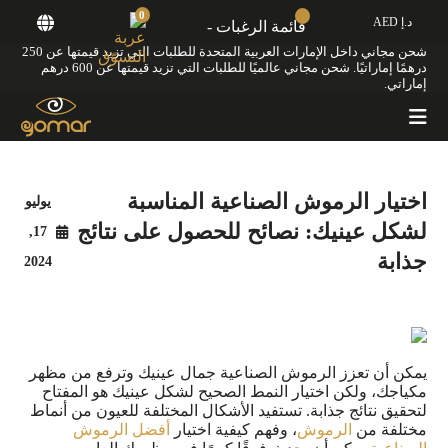
0
د.إ AED
قائمة الرغبات -
شحن مجاني داخل الإمارات العربية المتحدة للطلبات التي تزيد قيمتها عن 250
درهمًا إماراتيًا. شحن مجاني عالميًا للطلبات التي تزيد قيمتها عن 600 درهم
إماراتي.
/
/
/
الرئيسية
المدونة
رموش
اختيار الرموش الصناعية المناسبة
العين
لشكل عينيك: نصائح للحصول على
نتائج جذابة
اختيار الرموش الصناعية المناسبة
يوليو
لشكل عينيك: نصائح للحصول على نتائج
17,
جذابة
2024
يمكن أن تعزز الرموش الصناعية جمال عينيك وترفع من مظهر
مكياجك، ولكن اختيار النمط الصحيح لشكل عينيك هو المفتاح
لتحقيق نتائج جذابة. تستفيد الأشكال المختلفة للعيون من أنماط
مختلفة من
الرموش
، وفهم كيفية اختيار
أفضل الرموش