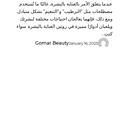
عندما يتعلق الأمر بالعناية بالبشرة، غالبًا ما تُستخدم
مصطلحات مثل "الترطيب" و"التنعيم" بشكل متبادل.
ومع ذلك، فإنهما يعالجان احتياجات مختلفة لبشرتك
ويلعبان أدوارًا مميزة في روتين العناية بالبشرة. سواء
كنتِ…
Gomar Beauty
January 16, 2025
كيفية
استخدام
جيد
رولر
لتدليك
الوجه: