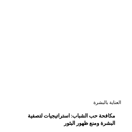
مكافحة
حب
الشباب:
استراتيجيات
لتصفية
البشرة
ومنع
ظهور
البثور
العناية بالبشرة
مكافحة حب الشباب: استراتيجيات لتصفية
البشرة ومنع ظهور البثور