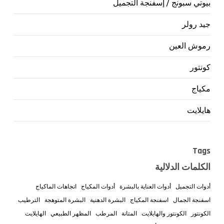
بيوتي سبونج / إسفنجة التجميل
جيد رولر
رموش العين
كونتور
مكياج
هايلايت
Tags
الكلمات الدلالية
أدوات التجميل
أدوات العناية بالبشرة
أدوات المكياج
اتجاهات الماكياج
اسفنجة الجمال
اسفنجة المكياج
البشرة الدهنية
البشرة المتوهجة
الترطيب
الكونتور
الكونتور والهايلايت
المتانة
المرطب
المظهر الطبيعي
الهايلايت