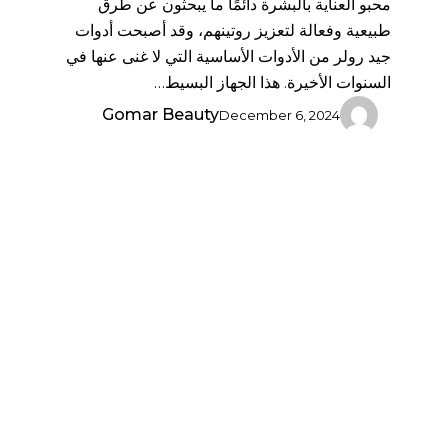
محبو العناية بالبشرة دائمًا ما يبحثون عن طرق
طبيعية وفعالة لتعزيز روتينهم، وقد أصبحت أدوات
جيد رولر من الأدوات الأساسية التي لا غنى عنها في
السنوات الأخيرة. هذا الجهاز البسيط…
Gomar Beauty
December 6, 2024
الوقاية
من
الشيخوخة
المبكرة:
نصائح
وحيل
للحفاظ