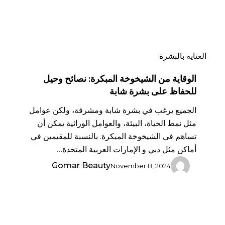
على
بشرة
شابة
عرض الأعياد الفاخر
العناية بالبشرة
عرض حصري على العدسات اللاصقة
الوقاية من الشيخوخة المبكرة: نصائح وحيل
للحفاظ على بشرة شابة
اشتري واحد واحصل على واحد مجانا.
الجميع يرغب في بشرة شابة ومشرقة، ولكن عوامل
دلّلي عينيك هذا الموسم بعدسات فاخرة، مختارة بعناية لراحة تدوم
مثل نمط الحياة، البيئة، والعوامل الوراثية يمكن أن
ووضوح رؤية أنيق كل يوم.
تساهم في الشيخوخة المبكرة. بالنسبة للمقيمين في
أماكن مثل دبي و الإمارات العربية المتحدة…
تسوّقي عرض الأعياد الآن
Gomar Beauty
November 8, 2024
×