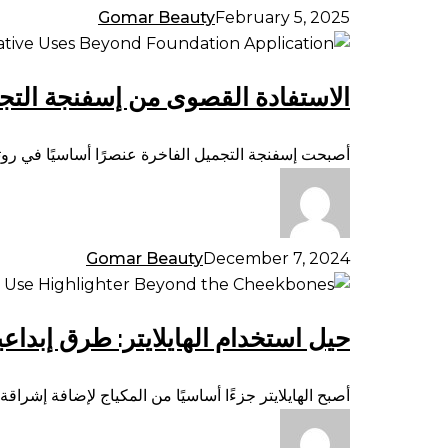
Gomar Beauty
February 5, 2025
الاستفادة
القصوى
الاستفادة القصوى من إسفنجة التجم
من
إسفنجة
التجميل
أصبحت إسفنجة التجميل الفاخرة عنصرًا أساسيًا في روت
الفاخرة:
استخدامات
إبداعية
تتجاوز
Gomar Beauty
December 7, 2024
تطبيق
حيل
كريم
استخدام
الأساس
حيل استخدام الهايلايتر: طرق إبداعي
الهايلايتر:
طرق
إبداعية
أصبح الهايلايتر جزءًا أساسيًا من المكياج لإضافة إشرا
لاستخدام
الهايلايتر