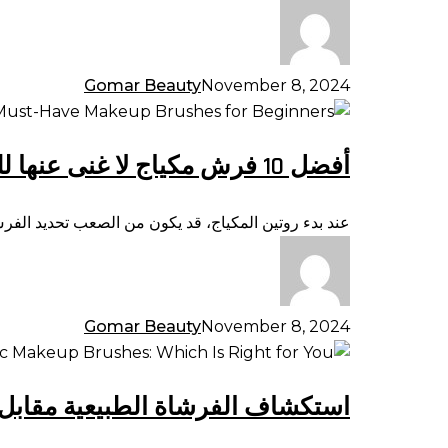
إلى
الاتجاهات
الحديثة
Gomar Beauty
November 8, 2024
أفضل
10
أفضل 10 فرش مكياج لا غنى عنها للمبتدئين
فرش
مكياج
لا
عند بدء روتين المكياج، قد يكون من الصعب تحديد الفرش 
غنى
عنها
للمبتدئين
Gomar Beauty
November 8, 2024
استكشاف
الفرشاة
استكشاف الفرشاة الطبيعية مقابل ا
الطبيعية
مقابل