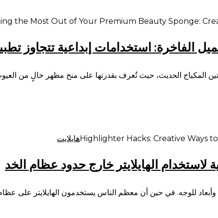
يل الفاخرة: استخدامات إبداعية تتجاوز تطب
ين المكياج الحديث، حيث تُعرف بقدرتها على منح مظهر خالٍ من العيوب
هايلايت
ة لاستخدام الهايلايتر خارج حدود عظام الخد
قة وأبعاد للوجه. في حين أن معظم الناس يستخدمون الهايلايتر على عظام