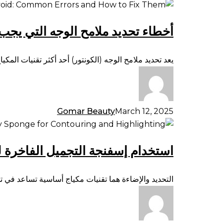
أخطاء
تحديد
أخطاء تحديد ملامح الوجه التي يجب 
ملامح
الوجه
التي
يعد تحديد ملامح الوجه (الكونتور) أحد أكثر تقنيات المكي
يجب
تجنبها:
الأخطاء
الشائعة
Gomar Beauty
March 12, 2025
وكيفية
استخدام
تصحيحها
إسفنجة
استخدام إسفنجة التجميل الفاخرة لل
التجميل
الفاخرة
للتحديد
التحديد والإضاءة هما تقنيات مكياج أساسية تساعد في 
والإضاءة