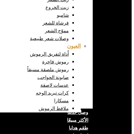
زيت الخروع
شامبو
فرشاة للشعر
مموّج الشعر
وصلات شعر طبيعية
العيون
اّداة لتفريق الرموش
رموش فاخرة
رموش ملصقة مسبقاً
صابونة الحواجب
عدسات لاصقة
كرات تبريد الوجه
مسكارا
ملاقط الرموش
وصل حديثا
الأكثر مبيعًا
طقم هدايا