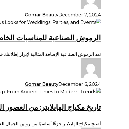
خارج
حدود
Gomar Beauty
December 7, 2024
عظام
الرموش
الخد
الصناعية
الرموش الصناعية للمناسبات الخاص
للمناسبات
الخاصة:
إطلالات
تعد الرموش الصناعية الإضافة المثالية لإبراز إطلالتك
ساحرة
للأعراس
والحفلات
والمناسبات
Gomar Beauty
December 6, 2024
تاريخ
مكياج
تاريخ مكياج الهايلايتر: من العصور ا
الهايلايتر:
من
العصور
أصبح مكياج الهايلايتر جزءًا أساسيًا من روتين الجمال 
القديمة