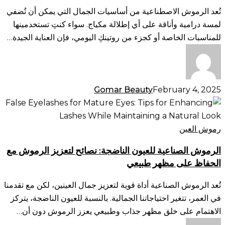
نصائح
تُعد الرموش الاصطناعية من أساسيات الجمال التي يمكن أن تُضفي
التنظيف
لمسة درامية وأناقة على أي إطلالة مكياج. سواء كنتِ تستخدمينها
والتخزين
للمناسبات الخاصة أو كجزء من روتينكِ اليومي، فإن العناية الجيدة…
Gomar Beauty
February 4, 2025
الرموش
الصناعية
للعيون
رموش العين
الناضجة:
الرموش الصناعية للعيون الناضجة: نصائح لتعزيز الرموش مع
نصائح
الحفاظ على مظهر طبيعي
لتعزيز
الرموش
تُعد الرموش الصناعية أداة قوية لتعزيز جمال العينين، لكن مع تقدمنا
مع
في العمر، تتغير احتياجاتنا الجمالية. بالنسبة للعيون الناضجة، يتركز
الحفاظ
الاهتمام على خلق مظهر جذاب وطبيعي يعزز الرموش دون أن…
على