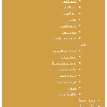
بلسم الشعر
زيت الشعر
زيت الخروع
شامبو
فرشاة للشعر
مموّج الشعر
وصلات شعر طبيعية
العيون
اّداة لتفريق الرموش
رموش فاخرة
رموش ملصقة مسبقاً
صابونة الحواجب
عدسات لاصقة
كرات تبريد الوجه
مسكارا
ملاقط الرموش
وصل حديثا
الأكثر مبيعًا