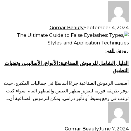
Gomar Beauty
September 4, 2024
الدليل
الشامل
للرموش
رموش العين
الصناعية:
الدليل الشامل للرموش الصناعية: الأنواع، الأساليب، وتقنيات
الأنواع،
التطبيق
الأساليب،
وتقنيات
أصبحت الرموش الصناعية جزءًا أساسيًا في جماليات المكياج، حيث
التطبيق
توفر طريقة فورية لتعزيز مظهر العينين والمظهر العام. سواء كنت
ترغب في رفع بسيط أو تأثير درامي، يمكن للرموش الصناعية أن…
Gomar Beauty
June 7, 2024