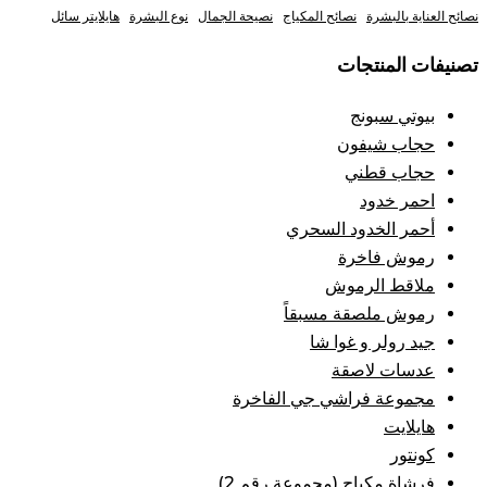
نصائح العناية بالبشرة
نصائح المكياج
نصيحة الجمال
نوع البشرة
هايلايتر سائل
تصنيفات المنتجات
بيوتي سبونج
حجاب شيفون
حجاب قطني
احمر خدود
أحمر الخدود السحري
رموش فاخرة
ملاقط الرموش
رموش ملصقة مسبقاً
جيد رولر و غوا شا
عدسات لاصقة
مجموعة فراشي جي الفاخرة
هايلايت
كونتور
فرشاة مكياج (مجموعة رقم 2)