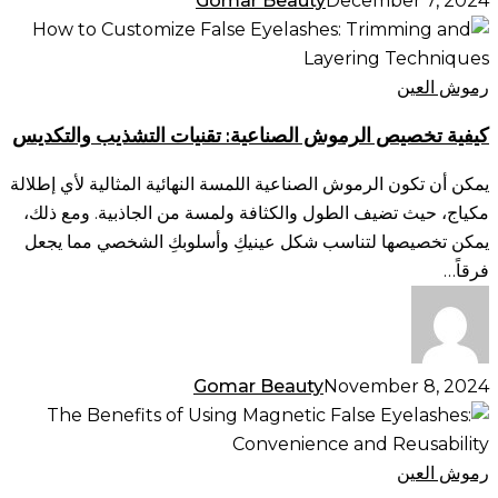
Gomar Beauty
December 7, 2024
كيفية
تخصيص
الرموش
رموش العين
الصناعية:
كيفية تخصيص الرموش الصناعية: تقنيات التشذيب والتكديس
تقنيات
التشذيب
يمكن أن تكون الرموش الصناعية اللمسة النهائية المثالية لأي إطلالة
والتكديس
مكياج، حيث تضيف الطول والكثافة ولمسة من الجاذبية. ومع ذلك،
يمكن تخصيصها لتناسب شكل عينيكِ وأسلوبكِ الشخصي مما يجعل
فرقاً…
Gomar Beauty
November 8, 2024
فوائد
استخدام
الرموش
رموش العين