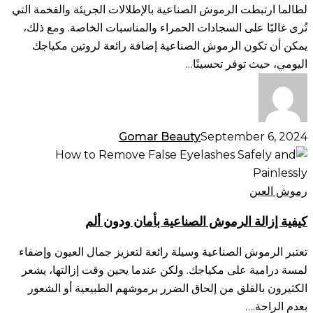
على
لطالما ارتبطت الرموش الصناعية بالإطلالات الجريئة والفخمة التي
رموش
تُرى غالبًا على السجادات الحمراء والمناسبات الخاصة. ومع ذلك،
طبيعية
يمكن أن تكون الرموش الصناعية إضافة رائعة لروتين مكياجك
المظهر
اليومي، حيث توفر تحسينًا…
Gomar Beauty
September 6, 2024
كيفية
إزالة
الرموش
رموش العين
الصناعية
كيفية إزالة الرموش الصناعية بأمان ودون ألم
بأمان
ودون
تعتبر الرموش الصناعية وسيلة رائعة لتعزيز جمال العيون وإضفاء
ألم
لمسة درامية على مكياجك. ولكن عندما يحين وقت إزالتها، يشعر
الكثيرون بالقلق من إلحاق الضرر برموشهم الطبيعية أو الشعور
بعدم الراحة.…