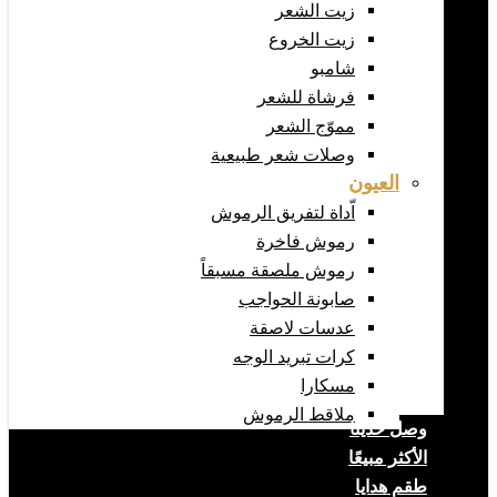
زيت الشعر
زيت الخروع
شامبو
فرشاة للشعر
مموّج الشعر
وصلات شعر طبيعية
العيون
اّداة لتفريق الرموش
رموش فاخرة
رموش ملصقة مسبقاً
صابونة الحواجب
عدسات لاصقة
كرات تبريد الوجه
مسكارا
ملاقط الرموش
وصل حديثا
الأكثر مبيعًا
طقم هدايا