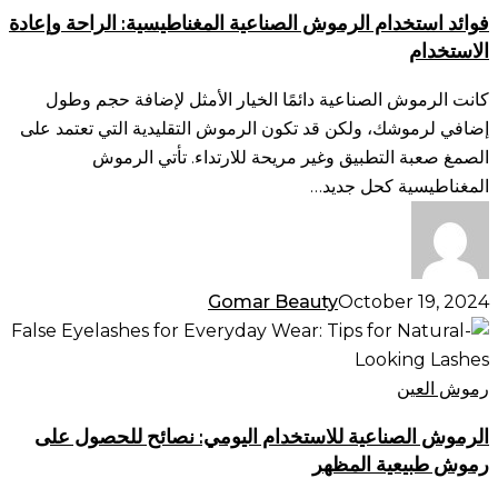
الصناعية
فوائد استخدام الرموش الصناعية المغناطيسية: الراحة وإعادة
المغناطيسية:
الاستخدام
الراحة
وإعادة
كانت الرموش الصناعية دائمًا الخيار الأمثل لإضافة حجم وطول
الاستخدام
إضافي لرموشك، ولكن قد تكون الرموش التقليدية التي تعتمد على
الصمغ صعبة التطبيق وغير مريحة للارتداء. تأتي الرموش
المغناطيسية كحل جديد…
Gomar Beauty
October 19, 2024
الرموش
الصناعية
للاستخدام
رموش العين
اليومي:
الرموش الصناعية للاستخدام اليومي: نصائح للحصول على
نصائح
رموش طبيعية المظهر
للحصول