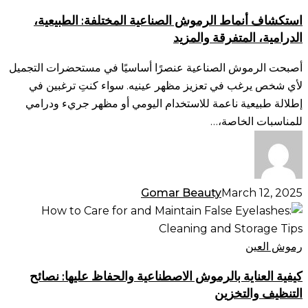
الصناعية
استكشاف أنماط الرموش الصناعية المختلفة: الطبيعية،
المختلفة:
الدرامية، المتفرقة والمزيد
الطبيعية،
الدرامية،
أصبحت الرموش الصناعية عنصرًا أساسيًا في مستحضرات التجميل
المتفرقة
لأي شخص يرغب في تعزيز مظهر عينيه. سواء كنتِ ترغبين في
والمزيد
إطلالة طبيعية ناعمة للاستخدام اليومي أو مظهر جريء ودرامي
للمناسبات الخاصة،…
Gomar Beauty
March 12, 2025
كيفية
العناية
بالرموش
رموش العين
الاصطناعية
كيفية العناية بالرموش الاصطناعية والحفاظ عليها: نصائح
والحفاظ
التنظيف والتخزين
عليها: