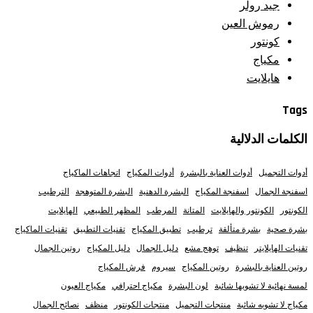
جيد رولر
رموش العين
كونتور
مكياج
هايلايت
Tags
الكلمات الدلالية
أدوات التجميل
أدوات العناية بالبشرة
أدوات المكياج
اتجاهات الماكياج
اسفنجة الجمال
اسفنجة المكياج
البشرة الدهنية
البشرة المتوهجة
الترطيب
الكونتور
الكونتور والهايلايت
المتانة
المرطب
المظهر الطبيعي
الهايلايت
بشرة صحية
بشرة متألقة
ترطيب
تطبيق المكياج
تقنيات التطبيق
تقنيات الماكياج
تقنيات الهايلايتر
تنظيف
توهج مشع
دليل الجمال
دليل المكياج
روتين الجمال
روتين العناية بالبشرة
روتين المكياج
سيروم
فرش المكياج
لمسة نهائية لا تشوبها شائبة
لون البشرة
مكياج احترافي
مكياج العيون
مكياج لا تشوبه شائبة
منتجات التجميل
منتجات الكونتور
منظف
نصائح الجمال