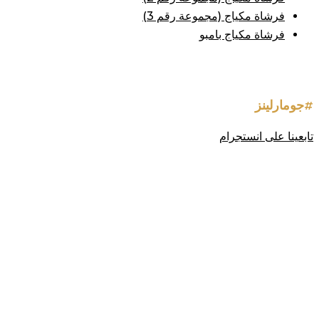
فرشاة مكياج (مجموعة رقم 3)
فرشاة مكياج بامبو
#جومارلينز
تابعينا على انستجرام