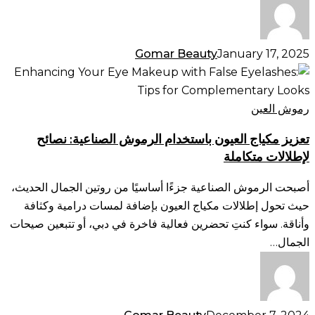
مظهر
طبيعي
Gomar Beauty
January 17, 2025
تعزيز
مكياج
العيون
رموش العين
باستخدام
تعزيز مكياج العيون باستخدام الرموش الصناعية: نصائح
الرموش
لإطلالات متكاملة
الصناعية:
نصائح
أصبحت الرموش الصناعية جزءًا أساسيًا من روتين الجمال الحديث،
لإطلالات
حيث تحول إطلالات مكياج العيون بإضافة لمسات درامية وكثافة
متكاملة
وأناقة. سواء كنتِ تحضرين فعالية فاخرة في دبي، أو تتبعين صيحات
الجمال…