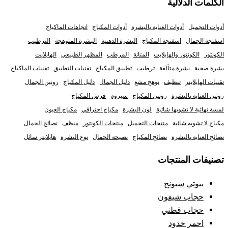
الكلمات الدلالية
أدوات التجميل
أدوات العناية بالبشرة
أدوات المكياج
اتجاهات الماكياج
اسفنجة الجمال
اسفنجة المكياج
البشرة الدهنية
البشرة المتوهجة
الترطيب
الكونتور
الكونتور والهايلايت
المتانة
المرطب
المظهر الطبيعي
الهايلايت
بشرة صحية
بشرة متألقة
ترطيب
تطبيق المكياج
تقنيات التطبيق
تقنيات الماكياج
تقنيات الهايلايتر
تنظيف
توهج مشع
دليل الجمال
دليل المكياج
روتين الجمال
روتين العناية بالبشرة
روتين المكياج
سيروم
فرش المكياج
لمسة نهائية لا تشوبها شائبة
لون البشرة
مكياج احترافي
مكياج العيون
مكياج لا تشوبه شائبة
منتجات التجميل
منتجات الكونتور
منظف
نصائح الجمال
نصائح العناية بالبشرة
نصائح المكياج
نصيحة الجمال
نوع البشرة
هايلايتر سائل
تصنيفات المنتجات
بيوتي سبونج
حجاب شيفون
حجاب قطني
احمر خدود