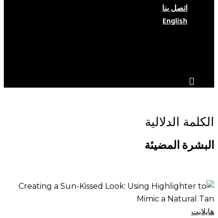
اتصل بنا
English
search
account
الكلمة الدلالية
البشرة المضيئة
إنشاء
مظهر
مشمس:
هايلايت