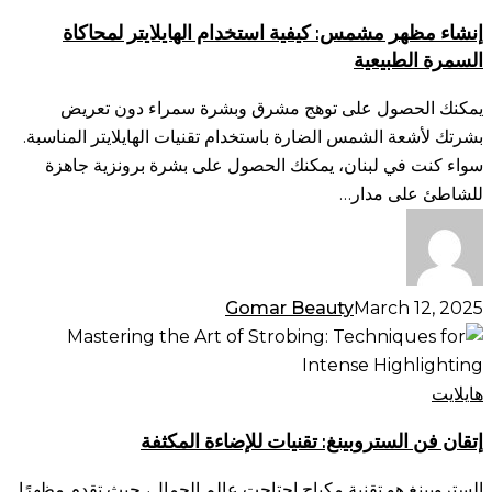
كيفية
إنشاء مظهر مشمس: كيفية استخدام الهايلايتر لمحاكاة
استخدام
السمرة الطبيعية
الهايلايتر
لمحاكاة
يمكنك الحصول على توهج مشرق وبشرة سمراء دون تعريض
السمرة
بشرتك لأشعة الشمس الضارة باستخدام تقنيات الهايلايتر المناسبة.
الطبيعية
سواء كنت في لبنان، يمكنك الحصول على بشرة برونزية جاهزة
للشاطئ على مدار…
Gomar Beauty
March 12, 2025
إتقان
فن
الستروبينغ:
هايلايت
تقنيات
إتقان فن الستروبينغ: تقنيات للإضاءة المكثفة
للإضاءة
المكثفة
الستروبينغ هو تقنية مكياج اجتاحت عالم الجمال، حيث تقدم مظهرًا