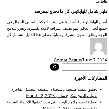
للهايلايتر:
هايلايت
كل
دليل شامل للهايلايتر: كل ما تحتاج لمعرفته
ما
تحتاج
أصبح الهايلايتر جزءًا أساسيًا في روتين المكياج لمحبي الجمال في
لمعرفته
جميع أنحاء العالم. فهو يضيف إشراقة لامعة للبشرة، ويعزز ملامح
الوجه ويخلق مظهرًا مشرقًا وشبابيًا. يغطي هذا الدليل الشامل كل…
Gomar Beauty
June 7, 2024
Search
المشاركات الأخيرة
تحقيق لمسة طبيعية باستخدام إسفنجة التجميل الفاخرة:
تقنيات الدمج لمكياج سلس
March 12, 2025
أخطاء تحديد ملامح الوجه التي يجب تجنبها: الأخطاء الشائعة
وكيفية تصحيحها
March 12, 2025