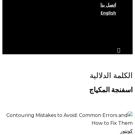
اتصل بنا
English
search
account
الكلمة الدلالية
اسفنجة المكياج
أخطاء
تحديد
ملامح
كونتور