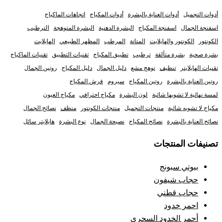
أدوات التجميل
أدوات العناية بالبشرة
أدوات المكياج
اتجاهات الماكياج
اسفنجة الجمال
اسفنجة المكياج
البشرة الدهنية
البشرة المتوهجة
الترطيب
الكونتور
الكونتور والهايلايت
المتانة
المرطب
المظهر الطبيعي
الهايلايت
بشرة صحية
بشرة متألقة
ترطيب
تطبيق المكياج
تقنيات التطبيق
تقنيات الماكياج
تقنيات الهايلايتر
تنظيف
توهج مشع
دليل الجمال
دليل المكياج
روتين الجمال
روتين العناية بالبشرة
روتين المكياج
سيروم
فرش المكياج
لمسة نهائية لا تشوبها شائبة
لون البشرة
مكياج احترافي
مكياج العيون
مكياج لا تشوبه شائبة
منتجات التجميل
منتجات الكونتور
منظف
نصائح الجمال
نصائح العناية بالبشرة
نصائح المكياج
نصيحة الجمال
نوع البشرة
هايلايتر سائل
تصنيفات المنتجات
بيوتي سبونج
حجاب شيفون
حجاب قطني
احمر خدود
أحمر الخدود السحري