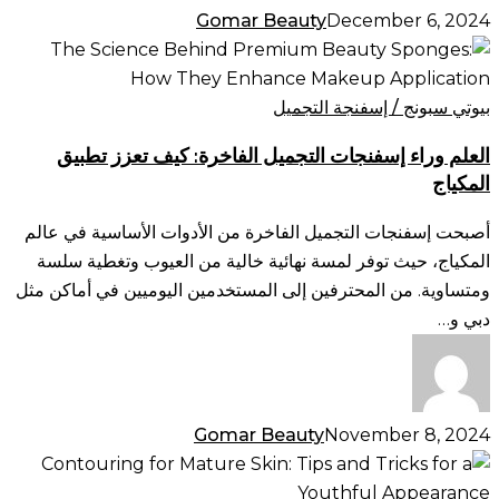
Gomar Beauty
December 6, 2024
العلم
وراء
إسفنجات
بيوتي سبونج / إسفنجة التجميل
التجميل
العلم وراء إسفنجات التجميل الفاخرة: كيف تعزز تطبيق
الفاخرة:
المكياج
كيف
تعزز
أصبحت إسفنجات التجميل الفاخرة من الأدوات الأساسية في عالم
تطبيق
المكياج، حيث توفر لمسة نهائية خالية من العيوب وتغطية سلسة
المكياج
ومتساوية. من المحترفين إلى المستخدمين اليوميين في أماكن مثل
دبي و…
Gomar Beauty
November 8, 2024
الكنتور
للبشرة