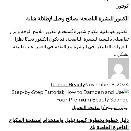
الناضجة:
كونتور
نصائح
الكنتور للبشرة الناضجة: نصائح وحيل لإطلالة شابة
وحيل
لإطلالة
الكنتور هو تقنية مكياج شهيرة تُستخدم لتعزيز ملامح الوجه وإبراز
شابة
تفاصيله. بالنسبة للبشرة الناضجة، قد يكون الكنتور تحديًا نظرًا
للتغيرات الطبيعية في البشرة مع التقدم في العمر. عند تطبيقه
بشكل…
Gomar Beauty
November 8, 2024
دليل
خطوة
بخطوة:
بيوتي سبونج / إسفنجة التجميل
كيفية
دليل خطوة بخطوة: كيفية تبليل واستخدام إسفنجة المكياج
تبليل
الفاخرة الخاصة بك
واستخدام