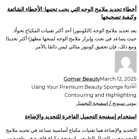
الوجه
أخطاء تحديد ملامح الوجه التي يجب تجنبها: الأخطاء الشائعة
التي
وكيفية تصحيحها
يجب
تجنبها:
يعد تحديد ملامح الوجه (الكونتور) أحد أكثر تقنيات المكياج تحولًا،
الأخطاء
حيث يساعد في نحت وإبراز ملامح الوجه لمنحها مظهرًا أكثر تحديدًا.
الشائعة
ومع ذلك، فإن تحقيق كونتور مثالي ليس دائمًا بالأمر…
وكيفية
تصحيحها
Gomar Beauty
March 12, 2025
استخدام
إسفنجة
التجميل
بيوتي سبونج / إسفنجة التجميل
الفاخرة
استخدام إسفنجة التجميل الفاخرة للتحديد والإضاءة
للتحديد
والإضاءة
التحديد والإضاءة هما تقنيات مكياج أساسية تساعد في تحديد ملامح
الوجه وتعزيز الجمال الطبيعي. إسفنجة مكياج فاخرة هي واحدة من