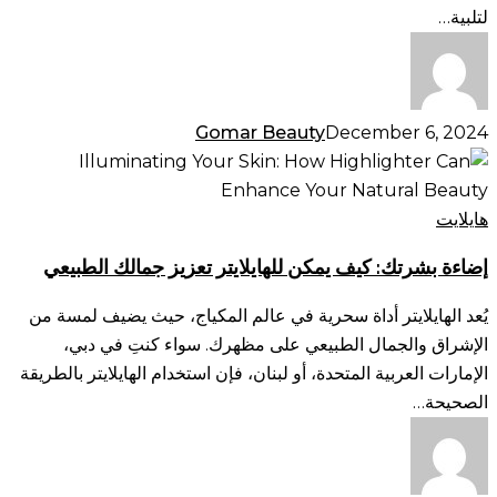
لتلبية…
Gomar Beauty
December 6, 2024
إضاءة
بشرتك:
كيف
هايلايت
يمكن
إضاءة بشرتك: كيف يمكن للهايلايتر تعزيز جمالك الطبيعي
للهايلايتر
تعزيز
يُعد الهايلايتر أداة سحرية في عالم المكياج، حيث يضيف لمسة من
جمالك
الإشراق والجمال الطبيعي على مظهرك. سواء كنتِ في دبي،
الطبيعي
الإمارات العربية المتحدة، أو لبنان، فإن استخدام الهايلايتر بالطريقة
الصحيحة…