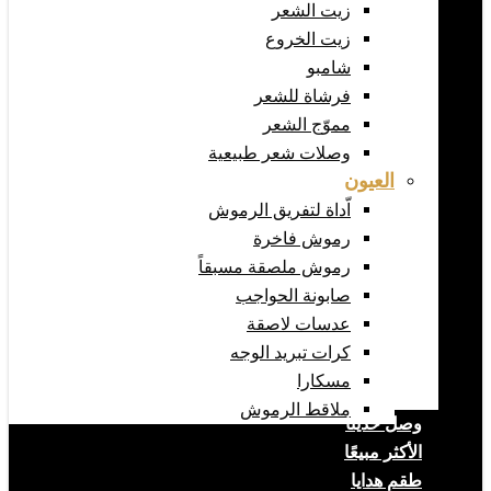
زيت الشعر
زيت الخروع
شامبو
فرشاة للشعر
مموّج الشعر
وصلات شعر طبيعية
العيون
اّداة لتفريق الرموش
رموش فاخرة
رموش ملصقة مسبقاً
صابونة الحواجب
عدسات لاصقة
كرات تبريد الوجه
مسكارا
ملاقط الرموش
وصل حديثا
الأكثر مبيعًا
طقم هدايا