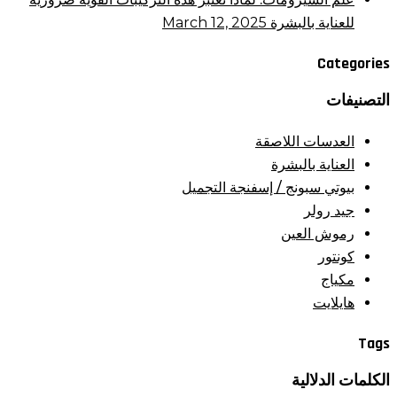
للعناية بالبشرة
March 12, 2025
Categories
التصنيفات
العدسات اللاصقة
العناية بالبشرة
بيوتي سبونج / إسفنجة التجميل
جيد رولر
رموش العين
كونتور
مكياج
هايلايت
Tags
الكلمات الدلالية