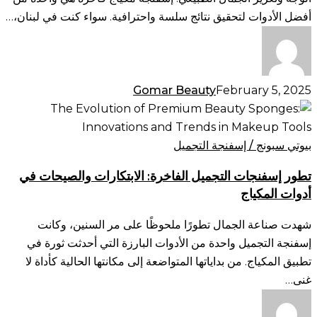
أفضل الأدوات لتحقيق نتائج سلسة واحترافية. سواء كنت في لبنان،…
Gomar Beauty
February 5, 2025
تطور
إسفنجات
التجميل
بيوتي سبونج / إسفنجة التجميل
الفاخرة:
تطور إسفنجات التجميل الفاخرة: الابتكارات والصيحات في
الابتكارات
أدوات المكياج
والصيحات
في
شهدت صناعة الجمال تطورًا ملحوظًا على مر السنين، وكانت
أدوات
إسفنجة التجميل واحدة من الأدوات البارزة التي أحدثت ثورة في
المكياج
تطبيق المكياج. من بداياتها المتواضعة إلى مكانتها الحالية كأداة لا
غنى…