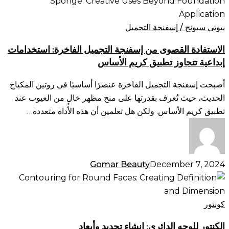
القصوى
من
إسفنجة
بيوتي سبونج / إسفنجة التجميل
التجميل
الاستفادة القصوى من إسفنجة التجميل الفاخرة: استخدامات
الفاخرة:
إبداعية تتجاوز تطبيق كريم الأساس
استخدامات
إبداعية
أصبحت إسفنجة التجميل الفاخرة عنصرًا أساسيًا في روتين المكياج
تتجاوز
الحديث، حيث تُعرف بقدرتها على منح مظهر خالٍ من العيوب عند
تطبيق
تطبيق كريم الأساس. ولكن هل تعلمين أن هذه الأداة متعددة…
كريم
الأساس
Gomar Beauty
December 7, 2024
الكنتور
للوجه
الدائري:
كونتور
إنشاء
الكنتور للوجه الدائري: إنشاء تحديد وأبعاد