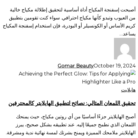
إسفنجة
أصبحت إسفنجة المكياج أداة أساسية لتحقيق إطلالة مكياج خالية
المكياج
من العيوب وتبدو كأنها مكياج احترافي. سواء كنت تقومين بتطبيق
الفاخرة
كريم الأساس أو الكونسيلر أو البودرة، فإن استخدام إسفنجة المكياج
الخاصة
يساعد…
بك
Gomar Beauty
October 19, 2024
تحقيق
اللمعان
المثالي:
هايلايت
نصائح
تحقيق اللمعان المثالي: نصائح لتطبيق الهايلايتر كالمحترفين
لتطبيق
الهايلايتر
أصبح الهايلايتر جزءًا أساسيًا من أي روتين مكياج، حيث يمنحك
كالمحترفين
اللمعان الذي نطمح جميعًا إليه. عند تطبيقه بشكل صحيح، يبرز
الهايلايتر ملامحك المميزة ويمنح بشرتك لمسة نهائية ندية ومشرقة.