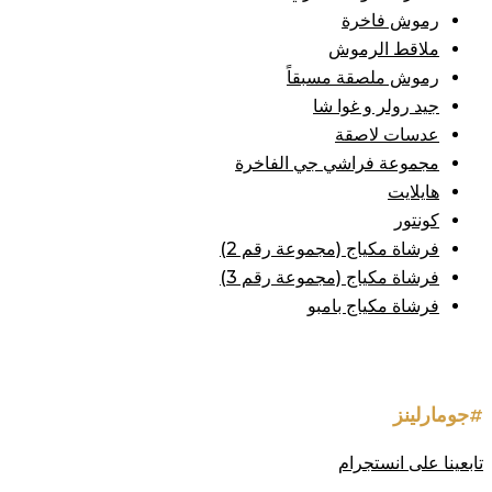
رموش فاخرة
ملاقط الرموش
رموش ملصقة مسبقاً
جيد رولر و غوا شا
عدسات لاصقة
مجموعة فراشي جي الفاخرة
هايلايت
كونتور
فرشاة مكياج (مجموعة رقم 2)
فرشاة مكياج (مجموعة رقم 3)
فرشاة مكياج بامبو
#جومارلينز
تابعينا على انستجرام