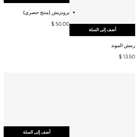
برونزيش (منتج حصري)
$
50.00
أضف إلى السلة
رمش الموند
$
13.50
أضف إلى السلة