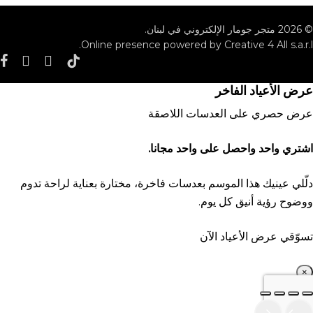
© 2026 متجر جومار الإلكتروني في لبنان.
Online presence powered by Creative 4 All s.a.r.l.
ok
tagram
whatsapp
tiktok
عرض الأعياد الفاخر
عرض حصري على العدسات اللاصقة
اشتري واحد واحصل على واحد مجانا.
دلّلي عينيك هذا الموسم بعدسات فاخرة، مختارة بعناية لراحة تدوم
ووضوح رؤية أنيق كل يوم.
تسوّقي عرض الأعياد الآن
×