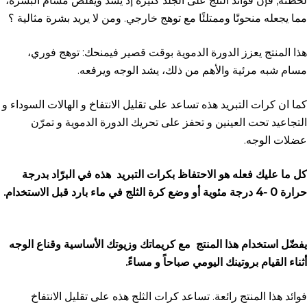
لحظته, فإن فوائد الثلج على الجلد كثيرة إذ يشد ويقلص مسام البشرة،
مما يجعله منحوتًا وممتلئًا مع توهج خارجي. ومن لا يريد بشرة مثالية ؟
هذا المنتج يعزز الدورة الدموية بوقت قصير فيمنحك: توهج فوري،
مسام شبه مرئية والأهم من ذلك، يشد الوجه ويرفعه.
كما ان كرات التبريد هذه تساعد على تقليل الانتفاخ و الهالات السوداء و
التجاعيد تحت العينين و تحفز على تحريك الدورة الدموية و تمرّن
عضلات الوجه.
كل ما عليك فعله هو الاحتفاظ بكرات التبريد هذه في البرّاد بدرجة
حرارة 0 -4 درجة مئوية أو وضع كرة الثلج في ماء بارد قبل الاستخدام.
يفضّل استخدام هذا المنتج مع كريماتك وزيوتك الأساسية وقناع الوجه
أثناء القيام بروتينك اليومي صباحاً و مساءً.
فوائد هذا المنتج رائعة. تساعد كرات الثلج هذه على تقليل الانتفاخ