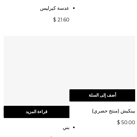
عدسة كيرليس
$
21.60
أضف إلى السلة
بينكيش (منتج حصري)
قراءة المزيد
$
50.00
بني