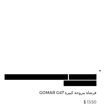
أضف إلى السلة
للطلبات الدولية، تفضل بزيارة موقعنا
الإلكتروني العالمي:
فرشاة مروحة كبيرة GOMAR G47
$
13.50