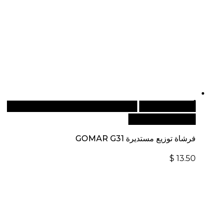
أضف إلى السلة
للطلبات الدولية، تفضل بزيارة موقعنا
الإلكتروني العالمي:
فرشاة توزيع مستديرة GOMAR G31
$
13.50