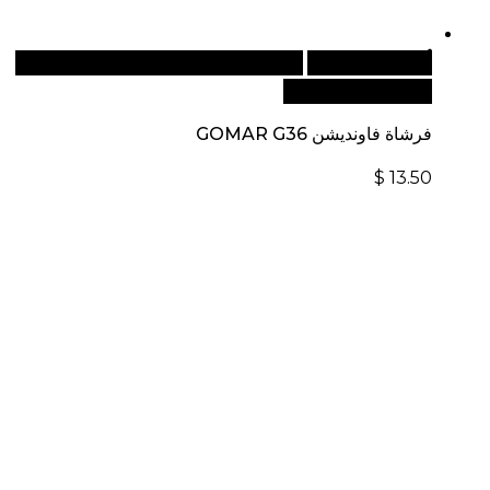
أضف إلى السلة
للطلبات الدولية، تفضل بزيارة موقعنا
الإلكتروني العالمي:
فرشاة فاونديشن GOMAR G36
$
13.50