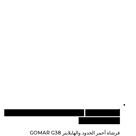
أضف إلى السلة
للطلبات الدولية، تفضل بزيارة موقعنا
الإلكتروني العالمي:
فرشاة أحمر الخدود والهايلايتر GOMAR G38