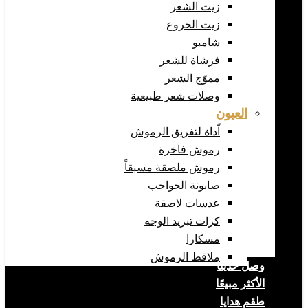
زيت الشعر
زيت الخروع
شامبو
فرشاة للشعر
مموّج الشعر
وصلات شعر طبيعية
العيون
اّداة لتفريق الرموش
رموش فاخرة
رموش ملصقة مسبقاً
صابونة الحواجب
عدسات لاصقة
كرات تبريد الوجه
مسكارا
ملاقط الرموش
وصل حديثا
الأكثر مبيعًا
طقم هدايا