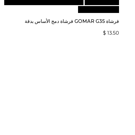
أضف إلى السلة
للطلبات الدولية، تفضل بزيارة موقعنا
الإلكتروني العالمي:
فرشاة GOMAR G35 فرشاة دمج الأساس بدقة
$
13.50