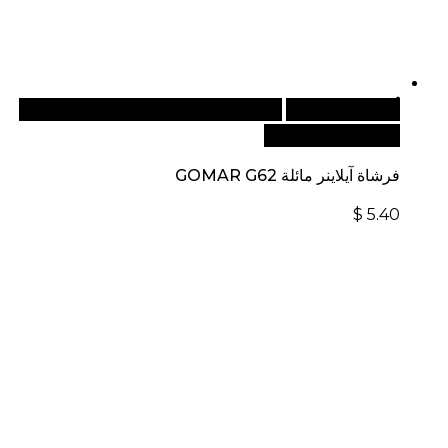
أضف إلى السلة
للطلبات الدولية، تفضل بزيارة موقعنا
الإلكتروني العالمي:
فرشاة آيلاينر مائلة GOMAR G62
$
5.40