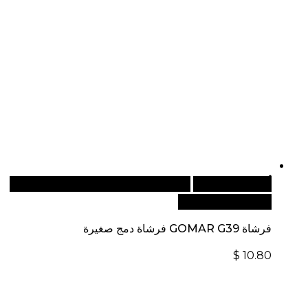
أضف إلى السلة
للطلبات الدولية، تفضل بزيارة موقعنا
الإلكتروني العالمي:
فرشاة GOMAR G39 فرشاة دمج صغيرة
$
10.80