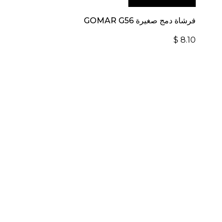
الإلكتروني العالمي:
فرشاة دمج صغيرة GOMAR G56
$
8.10