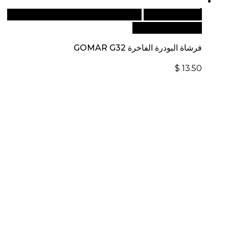
أضف إلى السلة
للطلبات الدولية، تفضل بزيارة موقعنا
الإلكتروني العالمي:
فرشاة البودرة الفاخرة GOMAR G32
$
13.50