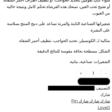
سواء كنتِ تقومين بتحديد الحواجب، أو تنظيف أطراف أحمر الشفاه،
أو تفتيح تحت العين، تمنحك هذه الفرشاة تحكم كامل ونتيجة خالية
من العيوب.
شعيراتها الصناعية الثابتة والمرنة تساعد على دمج المنتج بسلاسة
على البشرة.
مثالية لـ: الكونسيلر، تحديد الحواجب، تنظيف أحمر الشفاه.
الشكل: مسطحة بحافة مقوسة للنتائج الدقيقة.
الشعيرات: صناعية، نباتية.
كمية
فرشاة
أضف إلى السلة
كونسيلر
التصنيف:
مجموعة فراشي جي الفاخرة
دقيقة
شارك
GOMAR
شارك
شارك
شارك
Pin
G52
Love
0