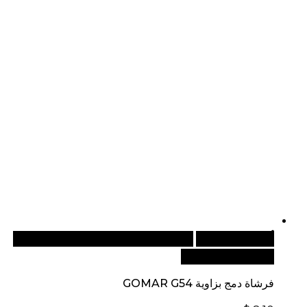
أضف إلى السلة
للطلبات الدولية، تفضل بزيارة موقعنا
الإلكتروني العالمي:
فرشاة دمج بزاوية GOMAR G54