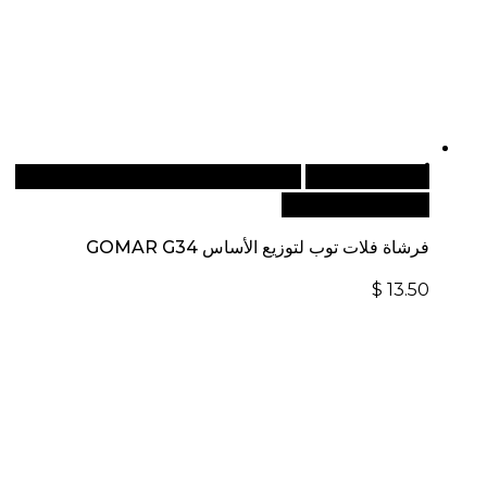
أضف إلى السلة
للطلبات الدولية، تفضل بزيارة موقعنا
الإلكتروني العالمي:
فرشاة فلات توب لتوزيع الأساس GOMAR G34
$
13.50