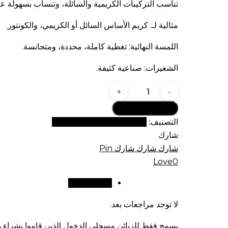
تناسب التركيبات الكريمية والسائلة، وتنساب بسهولة ع
مثالية لـ: كريم الأساس السائل أو الكريمي، والكونتور.
اللمسة النهائية: تغطية كاملة، محددة، ومتجانسة.
الشعيرات: صناعية كثيفة.
كمية
فرشاة
أضف إلى السلة
كريم
التصنيف:
مجموعة فراشي جي الفاخرة
الأساس
شارك
النحتية
شارك
شارك
شارك
Pin
GOMAR
Love
0
G44
مراجعات (0)
لا توجد مراجعات بعد.
يسمح فقط للزبائن مسجلي الدخول الذين قاموا بشراء هذ