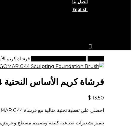
اتصل بنا
English
search
account
الرئيسية
مجموعة فراشي جي الفاخرة
فرشاة كريم الأساس ال
فرشاة كريم الأساس النحتية GOMAR G44
$
13.50
احصلي على تغطية نحتية مثالية مع فرشاة GOMAR G44.
تتميز بشعيرات صناعية كثيفة وتصميم مسطح وعريض، ما ي