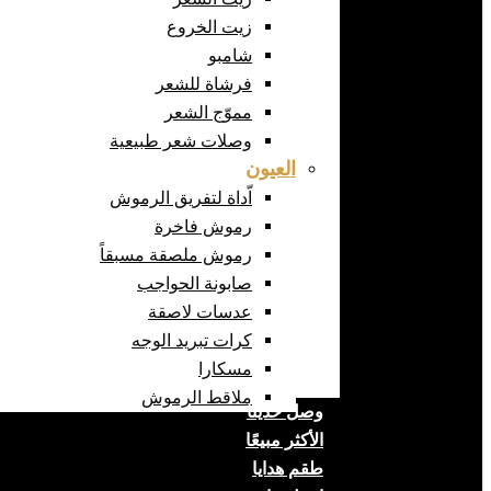
زيت الخروع
شامبو
فرشاة للشعر
مموّج الشعر
وصلات شعر طبيعية
العيون
اّداة لتفريق الرموش
رموش فاخرة
رموش ملصقة مسبقاً
صابونة الحواجب
عدسات لاصقة
كرات تبريد الوجه
مسكارا
ملاقط الرموش
وصل حديثا
الأكثر مبيعًا
طقم هدايا