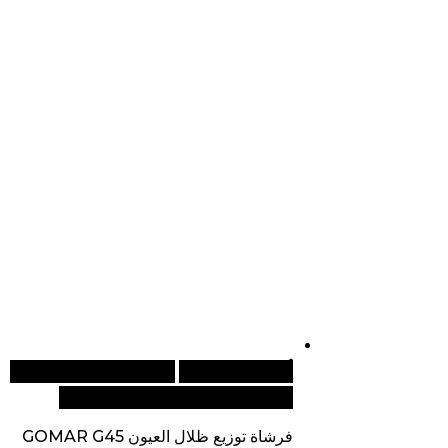
أضف إلى السلة
للطلبات الدولية، تفضل
بزيارة موقعنا الإلكتروني العالمي:
فرشاة توزيع ظلال العيون GOMAR G45