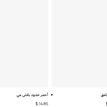
أضف إلى السلة
أضف إلى السلة
امق
أحمر خدود بلاش مي
$
14.85