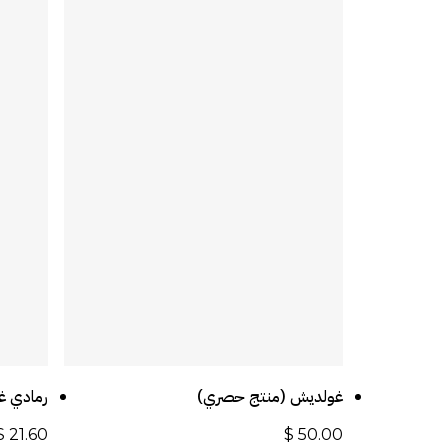
أضف إلى السلة
غولديش (منتج حصري)
رمادي غ
$
21.60
$
50.00