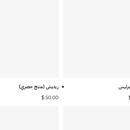
قراءة المزيد
أضف إلى السلة
رليس
ريديش (منتج حصري)
$
50.00