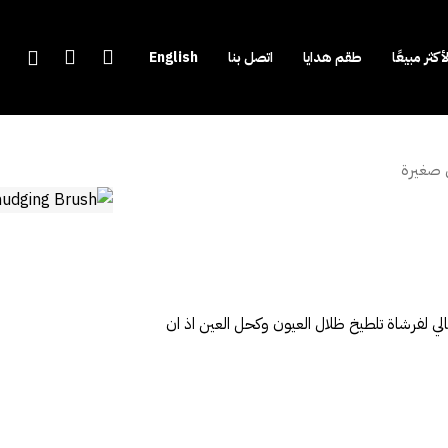
account
search
لأكثر مبيعًا
طقم هدايا
اتصل بنا
English
 صغيرة
ي لفرشاة تلطيخ ظلال العيون وكحل العين اذ ان