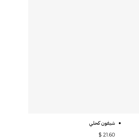
أضف إلى السلة
شيفون كحلي
$
21.60