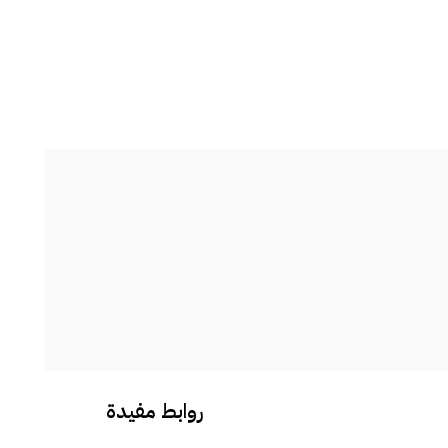
#جومارلينز
تابعينا على انستجرام
روابط مفيدة