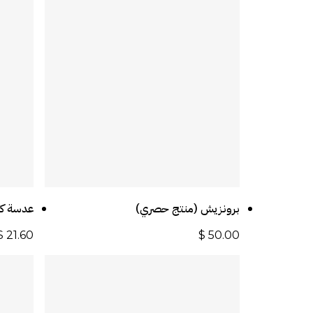
أضف إلى السلة
برونزيش (منتج حصري)
عدسة كي
$
21.60
$
50.00