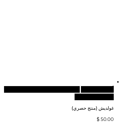
أضف إلى السلة
للطلبات الدولية، تفضل بزيارة موقعنا
الإلكتروني العالمي:
غولديش (منتج حصري)
$
50.00