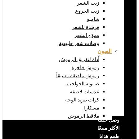
زيت الشعر
زيت الخروع
شامبو
فرشاة للشعر
مموّج الشعر
وصلات شعر طبيعية
العيون
اّداة لتفريق الرموش
رموش فاخرة
رموش ملصقة مسبقاً
صابونة الحواجب
عدسات لاصقة
كرات تبريد الوجه
مسكارا
ملاقط الرموش
وصل حديثا
الأكثر مبيعًا
طقم هدايا