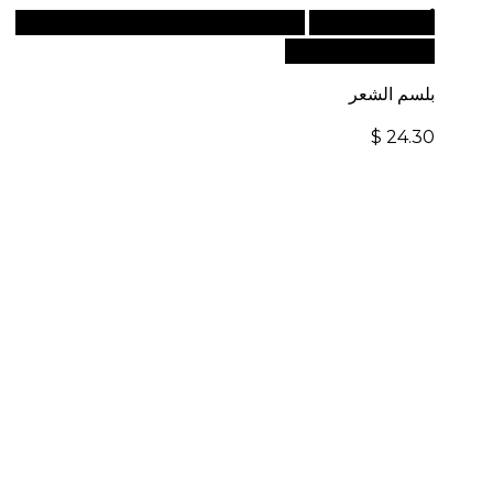
أضف إلى السلة
للطلبات الدولية، تفضل بزيارة موقعنا
الإلكتروني العالمي:
بلسم الشعر
$
24.30