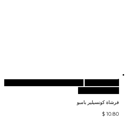
أضف إلى السلة
للطلبات الدولية، تفضل بزيارة موقعنا
الإلكتروني العالمي:
فرشاة كونسيلير بامبو
$
10.80