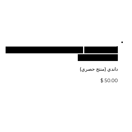
أضف إلى السلة
للطلبات الدولية، تفضل بزيارة موقعنا
الإلكتروني العالمي:
داندي (منتج حصري)
$
50.00