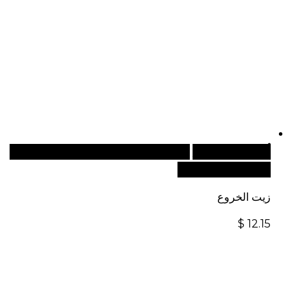
أضف إلى السلة
للطلبات الدولية، تفضل بزيارة موقعنا
الإلكتروني العالمي:
زيت الخروع
$
12.15