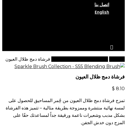
اتصل بنا
English
search
account
الرئيسية
فرشاة مكياج (مجموعة رقم 3)
فرشاة دمج ظلال العيون
فرشاة دمج ظلال العيون
$
8.10
تمزج فرشاة دمج ظلال العيون من چُمر المساحيق للحصول على
لمسة نهائية منتشرة وممزوجة بطريقة مثالية – تتميز هذه الفرشاة
بشكل مدبب وشعيرات ناعمة ورقيقة جداً لمساعدتك حقًا على
المزج دون خدش الجفن.