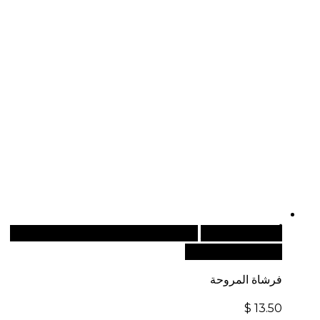
أضف إلى السلة
للطلبات الدولية، تفضل بزيارة موقعنا
الإلكتروني العالمي:
فرشاة المروحة
$
13.50