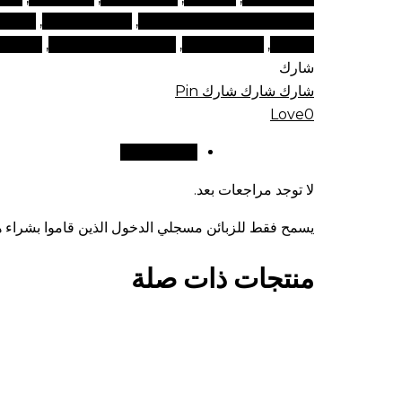
التجميل ومستحضرات التجميل
,
منتجات المكياج
,
منتجات
في دبي
,
منتجات مكياج
,
منتجات مكياج تجميلية
,
منتجات 
شارك
شارك
شارك
شارك
Pin
Love
0
مراجعات (0)
لا توجد مراجعات بعد.
يسمح فقط للزبائن مسجلي الدخول الذين قاموا بشراء هذ
منتجات ذات صلة