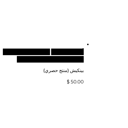
أضف إلى السلة
للطلبات الدولية، تفضل
بزيارة موقعنا الإلكتروني العالمي:
بينكيش (منتج حصري)
$
50.00