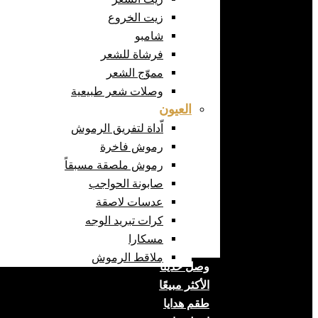
زيت الخروع
شامبو
فرشاة للشعر
مموّج الشعر
وصلات شعر طبيعية
العيون
اّداة لتفريق الرموش
رموش فاخرة
رموش ملصقة مسبقاً
صابونة الحواجب
عدسات لاصقة
كرات تبريد الوجه
مسكارا
ملاقط الرموش
وصل حديثا
الأكثر مبيعًا
طقم هدايا