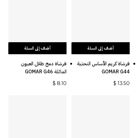
أضف إلى السلة
أضف إلى السلة
فرشاة كريم الأساس النحتية
فرشاة دمج ظلال العيون
GOMAR G44
المائلة GOMAR G46
$
8.10
$
13.50