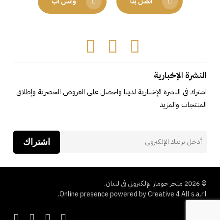
اتصل بنا
واتس اب
Tiktok
Instagram
Facebook
النشرة الإخبارية
اشترك في النشرة الإخبارية لدينا واحصل على العروض الحصرية وإطلاق
المنتجات والمزيد
اشتراك
© 2026 متجر جومار الإلكتروني في لبنان.
Online presence powered by Creative 4 All s.a.r.l.
cebook
instagram
whatsapp
tiktok