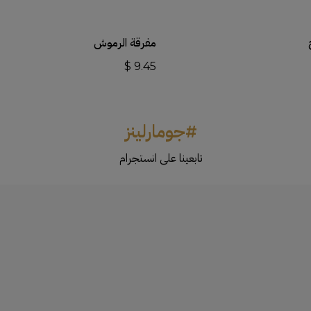
أضف إلى السلة
أضف إلى السلة
مفرقة الرموش
$
9.45
#جومارلينز
تابعينا على انستجرام