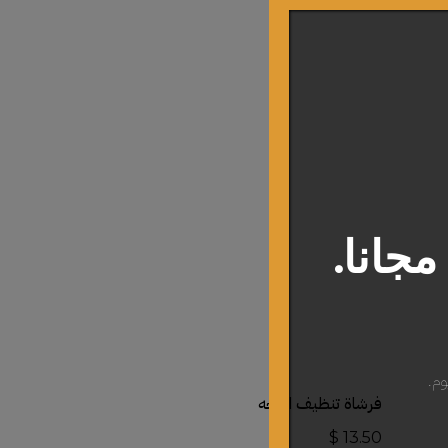
جانا.
وم.
أضف إلى السلة
فرشاة تنظيف الوجه
$
13.50