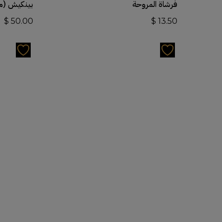
فرشاة المروحة
بينكيش (م
$
50.00
$
13.50