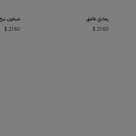
أضف إلى السلة
رمادي غامق
شيفون بيج
$
21.60
$
21.60