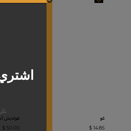
اشتري 
دلّل
أضف إلى السلة
غو
غولديش (م
$
50.00
$
14.85