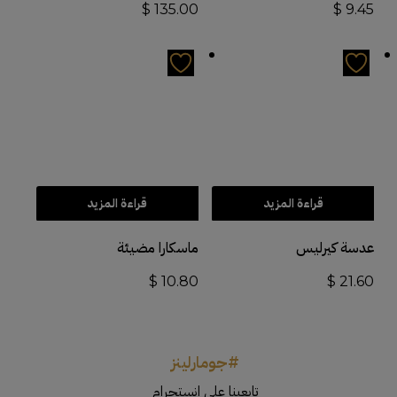
$
135.00
$
9.45
قراءة المزيد
قراءة المزيد
عدسة كيرليس
ماسكارا مضيئة
$
10.80
$
21.60
#جومارلينز
تابعينا على انستجرام