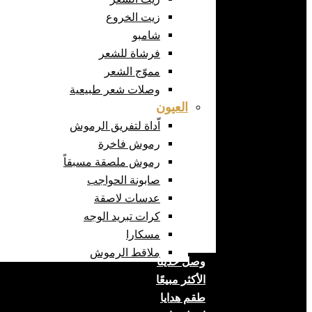
زيت الخروع
شامبو
فرشاة للشعر
مموّج الشعر
وصلات شعر طبيعية
العيون
اّداة لتفريق الرموش
رموش فاخرة
رموش ملصقة مسبقاً
صابونة الحواجب
عدسات لاصقة
كرات تبريد الوجه
مسكارا
ملاقط الرموش
وصل حديثا
الأكثر مبيعًا
طقم هدايا