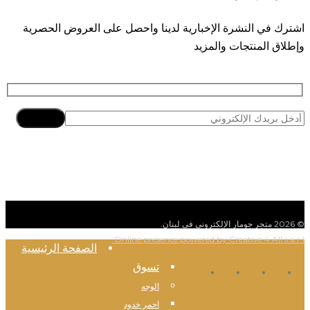
اشترك في النشرة الإخبارية لدينا واحصل على العروض الحصرية
وإطلاق المنتجات والمزيد
اشتراك
© 2026 متجر جومار الإلكتروني في لبنان.
Online presence powered by Creative 4 All s.a.r.l.
Close
الصفحة الرئيسية
Menu
تسوق
الوجه
tiktok
whatsapp
instagram
facebook
احمر خدود