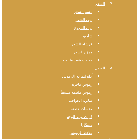
الشعر
بلسم الشعر
زيت الشعر
زيت الخروع
شامبو
فرشاة للشعر
مموّج الشعر
وصلات شعر طبيعية
العيون
اّداة لتفريق الرموش
رموش فاخرة
رموش ملصقة مسبقاً
صابونة الحواجب
عدسات لاصقة
كرات تبريد الوجه
مسكارا
ملاقط الرموش