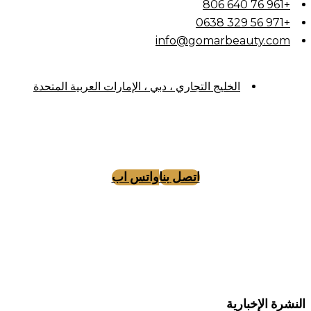
+961 76 640 806
+971 56 329 0638
info@gomarbeauty.com
الخليج التجاري ، دبي ، الإمارات العربية المتحدة
اتصل بنا
واتس اب
Tiktok
Facebook
Instagram
النشرة الإخبارية