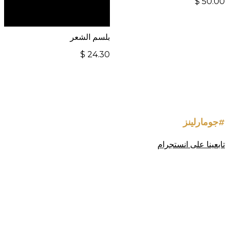
$
50.00
بزيارة موقعنا الإلكتروني
العالمي:
بلسم الشعر
$
24.30
#جومارلينز
تابعينا على انستجرام