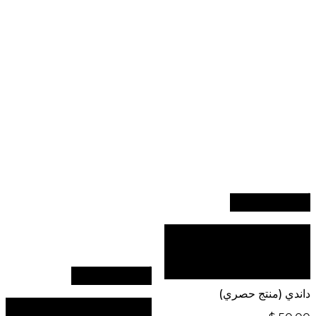
أضف إلى السلة
للطلبات الدولية، تفضل
بزيارة موقعنا الإلكتروني
العالمي:
أضف إلى السلة
داندي (منتج حصري)
للطلبات الدولية، تفضل