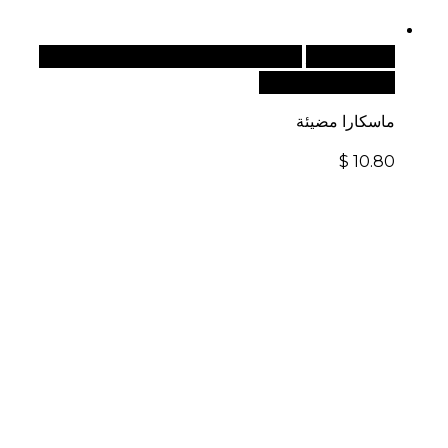
قراءة المزيد
للطلبات الدولية، تفضل بزيارة موقعنا
الإلكتروني العالمي:
ماسكارا مضيئة
$
10.80