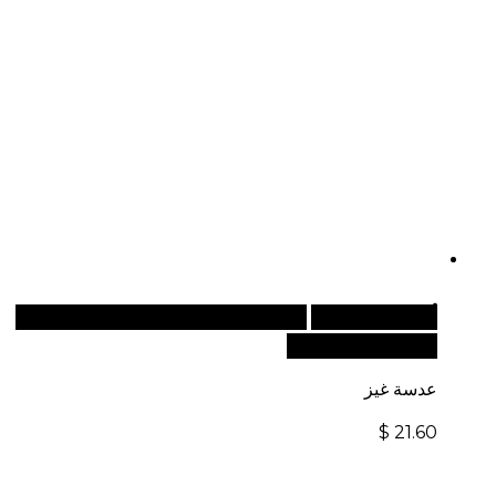
أضف إلى السلة
للطلبات الدولية، تفضل بزيارة موقعنا
الإلكتروني العالمي:
عدسة غيز
$
21.60