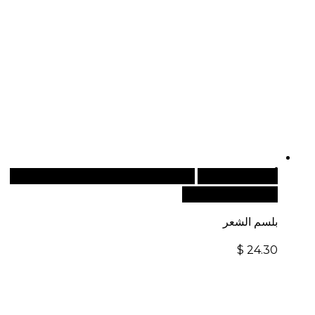
أضف إلى السلة
للطلبات الدولية، تفضل بزيارة موقعنا
الإلكتروني العالمي:
بلسم الشعر
$
24.30