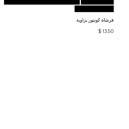
أضف إلى السلة
للطلبات الدولية، تفضل بزيارة موقعنا
الإلكتروني العالمي:
فرشاة كونتور بزاوية
$
13.50