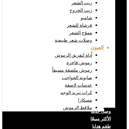
زيت الشعر
زيت الخروع
شامبو
فرشاة للشعر
مموّج الشعر
وصلات شعر طبيعية
العيون
اّداة لتفريق الرموش
رموش فاخرة
رموش ملصقة مسبقاً
صابونة الحواجب
عدسات لاصقة
كرات تبريد الوجه
مسكارا
ملاقط الرموش
وصل حديثا
الأكثر مبيعًا
طقم هدايا