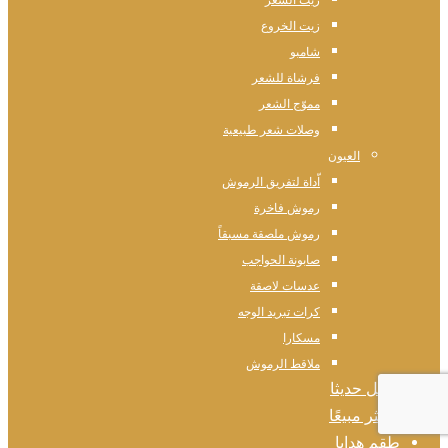
زيت الشعر
زيت الخروع
شامبو
فرشاة للشعر
مموّج الشعر
وصلات شعر طبيعية
العيون
اّداة لتفريق الرموش
رموش فاخرة
رموش ملصقة مسبقاً
صابونة الحواجب
عدسات لاصقة
كرات تبريد الوجه
مسكارا
ملاقط الرموش
وصل حديثا
الأكثر مبيعًا
طقم هدايا