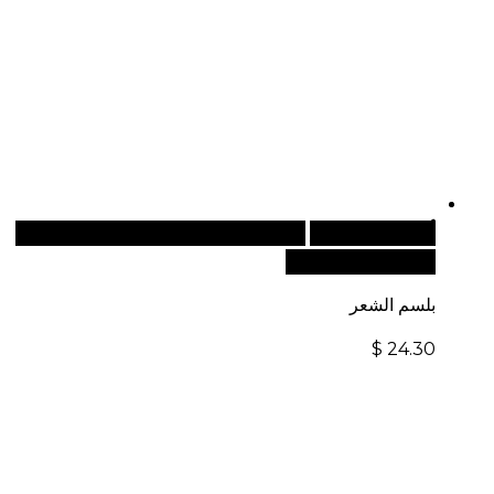
أضف إلى السلة
للطلبات الدولية، تفضل بزيارة موقعنا
الإلكتروني العالمي:
بلسم الشعر
$
24.30