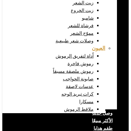
زيت الشعر
زيت الخروع
شامبو
فرشاة للشعر
مموّج الشعر
وصلات شعر طبيعية
العيون
اّداة لتفريق الرموش
رموش فاخرة
رموش ملصقة مسبقاً
صابونة الحواجب
عدسات لاصقة
كرات تبريد الوجه
مسكارا
ملاقط الرموش
وصل حديثا
الأكثر مبيعًا
طقم هدايا