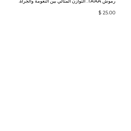
رموش TA’AA. التوازن المثالي بين النعومة والجرأة.
$
25.00