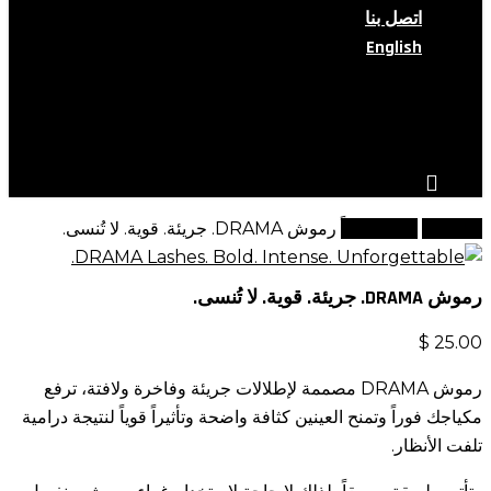
اتصل بنا
English
search
account
الرئيسية
وصل حديثاً
رموش DRAMA. جريئة. قوية. لا تُنسى.
رموش DRAMA. جريئة. قوية. لا تُنسى.
$
25.00
رموش DRAMA مصممة لإطلالات جريئة وفاخرة ولافتة، ترفع
مكياجك فوراً وتمنح العينين كثافة واضحة وتأثيراً قوياً لنتيجة درامية
تلفت الأنظار.