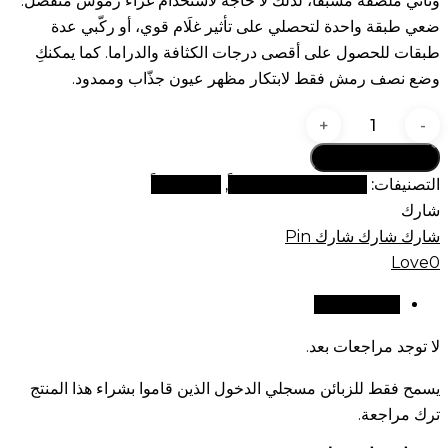
وتأتي ملصقة مسبقاً، لذلك لا حاجة لاستخدام غراء رموش منفصل.
ضعي طبقة واحدة لتحصلي على تأثير غلَام قوي، أو ركّبي عدة
طبقات للحصول على أقصى درجات الكثافة والدراما. كما يمكنكِ
وضع نصف رمش فقط لابتكار مظهر عيون جذّاب وممدود.
كمية
رموش
أضف إلى السلة
DRAMA.
التصنيفات:
رموش ملصقة مسبقاً
,
وصل حديثاً
جريئة.
شارك
قوية.
شارك
شارك
شارك
Pin
لا
Love
0
تُنسى.
مراجعات (0)
لا توجد مراجعات بعد.
يسمح فقط للزبائن مسجلي الدخول الذين قاموا بشراء هذا المنتج
ترك مراجعة.