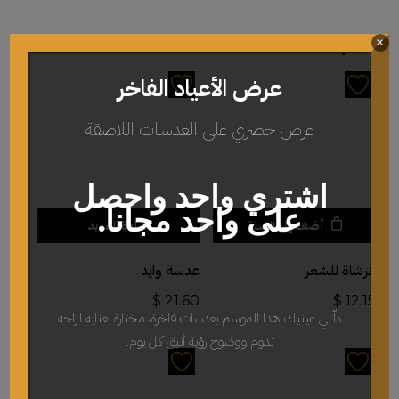
منتجات ذات صلة
×
عرض الأعياد الفاخر
عرض حصري على العدسات اللاصقة
اشتري واحد واحصل
على واحد مجانا.
أضف إلى السلة
قراءة المزيد
فرشاة للشعر
عدسة وايد
$
21.60
$
12.15
دلّلي عينيك هذا الموسم بعدسات فاخرة، مختارة بعناية لراحة
تدوم ووضوح رؤية أنيق كل يوم.