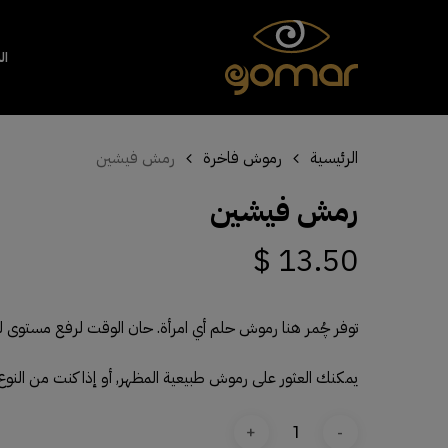
Close
Cart
Cart
ال
الرئيسية
رموش فاخرة
رمش فيشين
Hit enter to search or ESC to close
رمش فيشين
$
13.50
توفر چُمر هنا رموش حلم أي امرأة. حان الوقت لرفع مستوى لعب
يمكنك العثور على رموش طبيعية المظهر, أو إذا كنت من النوع ا