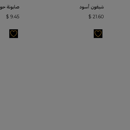
أضف إلى السلة
شيفون أسود
صابونة حو
$
9.45
$
21.60