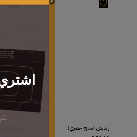
×
اشتري 
دلّل
أضف إلى السلة
ريديش (منتج حصري)
فرشاة المر