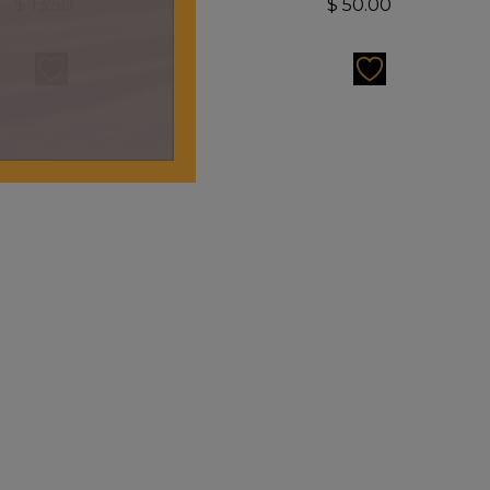
$
13.50
$
50.00