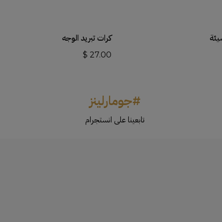
قراءة المزيد
أضف إلى السلة
يئة
كرات تبريد الوجه
$
27.00
#جومارلينز
تابعينا على انستجرام