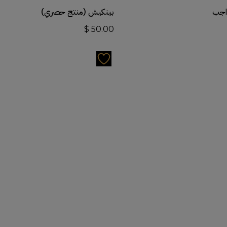
أضف إلى السلة
أضف إلى السلة
اجب
بينكيش (منتج حصري)
$
50.00