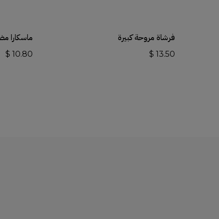
أضف إلى السلة
فرشاة مروحة كبيرة
ماسكارا مض
$
10.80
$
13.50