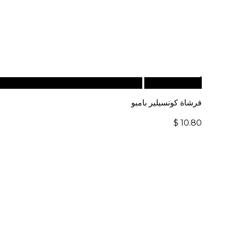
أضف إلى السلة
للطلبات الدولية، تفضل بزيارة موقعنا الإ
فرشاة كونسيلير بامبو
$
10.80