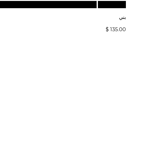
قراءة المزيد
للطلبات الدولية، تفضل بزيارة موقعنا الإلكت
بني
$
135.00