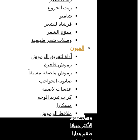
زيت الخروع
شامبو
فرشاة للشعر
مموّج الشعر
وصلات شعر طبيعية
العيون
اّداة لتفريق الرموش
رموش فاخرة
رموش ملصقة مسبقاً
صابونة الحواجب
عدسات لاصقة
كرات تبريد الوجه
مسكارا
ملاقط الرموش
وصل حديثا
الأكثر مبيعًا
طقم هدايا