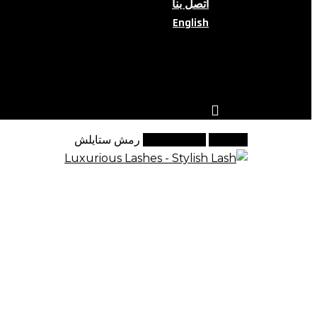
اتصل بنا
English
search
account
الرئيسية
رموش فاخرة
رمش ستايلش