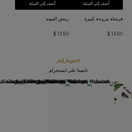
أضف إلى السلة
أضف إلى السلة
فرشاة مروحة كبيرة
رمش الموند
$
13.50
$
13.50
#جومارلينز
تابعينا على انستجرام